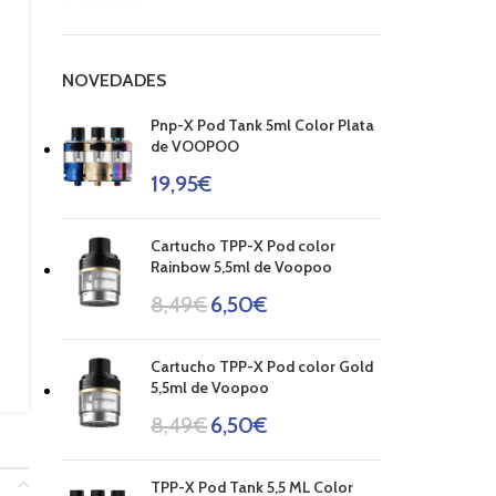
NOVEDADES
Pnp-X Pod Tank 5ml Color Plata
de VOOPOO
19,95
€
Cartucho TPP-X Pod color
Rainbow 5,5ml de Voopoo
8,49
€
6,50
€
Cartucho TPP-X Pod color Gold
5,5ml de Voopoo
8,49
€
6,50
€
TPP-X Pod Tank 5,5 ML Color