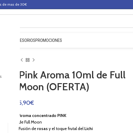
os de mas de 30€
QUIDOS
ACCESORIOS
PROMOCIONES
Pink Aroma 10ml de Full
s
Moon (OFERTA)
5,90
€
Aroma concentrado PINK
de Full Moon
Fusión de
rosas
y el toque frutal del
Lichi