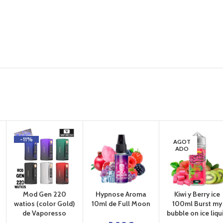
-11%
AGOT
ADO
Mod Gen 220
Hypnose Aroma
Kiwi y Berry ice
watios (color Gold)
10ml de Full Moon
100ml Burst my
de Vaporesso
bubble on ice liqu