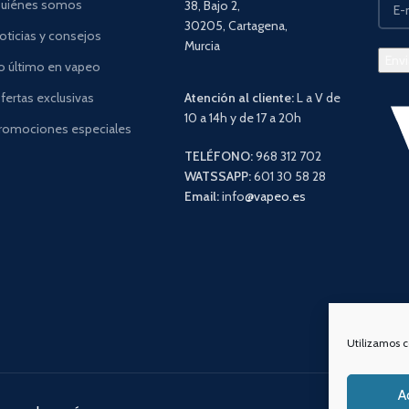
uiénes somos
38, Bajo 2,
30205, Cartagena,
oticias y consejos
Murcia
o último en vapeo
fertas exclusivas
Atención al cliente:
L a V de
10 a 14h y de 17 a 20h
romociones especiales
TELÉFONO:
968 312 702
WATSSAPP:
601 30 58 28
Email:
info
@vapeo.es
Utilizamos c
A