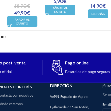
5,90
€
55,90
€
14,90
€
AÑADIR AL
49,90
€
CARRITO
LEER MÁS
AÑADIR AL
CARRITO
io post-venta
Pago online
 oficial
Pasarelas de pago seguras.
DIRECCIÓN
¡Susc
NLACES DE INTERÉS
Se u
ontacta con nosotros
VAPIN, Espacio de Vapeo
ónde estamos
Email 
C/Alameda de San Antón,