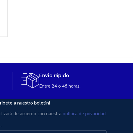
17,95
€
16,50
€
16,50
€
6,50
€
SELECCIONAR
LEER MÁS
LEER MÁS
OPCIONES
Envío rápido
Entre 24 o 48 horas.
ríbete a nuestro boletín!
tilizará de acuerdo con nuestra
política de privacidad.
: