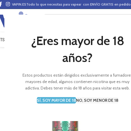
VAPIN.ES
Todo lo que necesitas para vapear con ENVÍO GRATIS en pedid
¿Eres mayor de 18
ITS VAPEO
PODS
MODS
CLAROMIZADORES
BASES Y AROMAS (ALQUIMIA)
E-LÍ
años?
Estos productos están dirigidos exclusivamente a fumadore
mayores de edad, algunos contienen nicotina que es muy
adictiva. Debes tener más de 18 años para visitar esta web.
SÍ, SOY MAYOR DE 18
NO, SOY MENOR DE 18