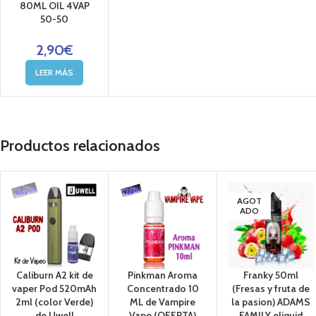
80ML OIL 4VAP
50-50
2,90
€
LEER MÁS
Productos relacionados
AGOT
ADO
Caliburn A2 kit de
Pinkman Aroma
Franky 50ml
vaper Pod 520mAh
Concentrado 10
(Fresas y fruta de
2ml (color Verde)
ML de Vampire
la pasion) ADAMS
de Uwell
Vape (OFERTA)
FAMILY eliquid