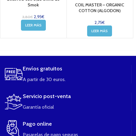
COIL MASTER – ORGANIC
Smok
COTTON (ALGODON)
2,95
€
3,80
€
2,75
€
LEER MÁS
LEER MÁS
....
Envíos gratuitos
A partir de 30 euros.
Servicio post-venta
Garantía oficial
Pago online
Pasarelas de pago seguras.