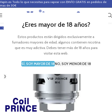
Vapin.es
Todo lo que necesitas para vapear con ENVÍO GRATIS en pedidos de
mas de 30€
0
0,00
€
¿Eres mayor de 18 años?
-22%
Estos productos están dirigidos exclusivamente a
fumadores mayores de edad, algunos contienen nicotina
que es muy adictiva. Debes tener más de 18 años para
visitar esta web.
SÍ, SOY MAYOR DE 18
NO, SOY MENOR DE 18