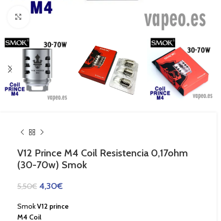
Haga Click para agrandar
V12 Prince M4 Coil Resistencia 0,17ohm
(30-70w) Smok
4,30
€
5,50
€
Smok
V12 prince
M4 Coil