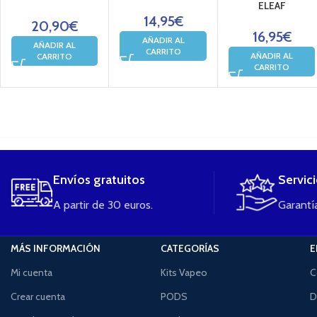
ELEAF
14,95
€
20,90
€
16,95
€
AÑADIR AL
AÑADIR AL
CARRITO
AÑADIR AL
CARRITO
CARRITO
....
Envíos gratuitos
Servic
A partir de 30 euros.
Garantía
MÁS INFORMACIÓN
CATEGORÍAS
E
Mi cuenta
Kits Vapeo
C
Crear cuenta
PODS
D