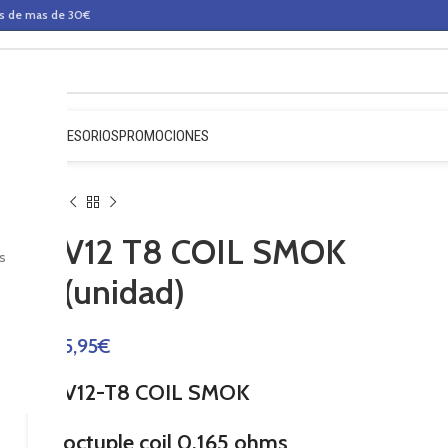
os de mas de 30€
QUIDOS
ACCESORIOS
PROMOCIONES
V12 T8 COIL SMOK
s
(unidad)
5,95
€
V12-T8 COIL SMOK
octuple coil 0,165 ohms