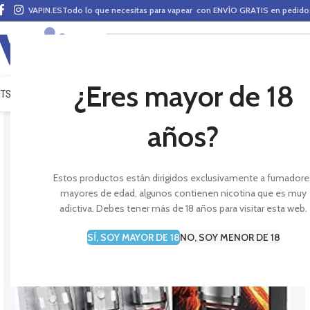
VAPIN.ES
Todo lo que necesitas para vapear con ENVÍO GRATIS en pedid
¿Eres mayor de 18
ITS VAPEO
PODS
MODS
CLAROMIZADORES
BASES Y AROMAS (ALQUIMIA)
E-LÍ
años?
Estos productos están dirigidos exclusivamente a fumadore
mayores de edad, algunos contienen nicotina que es muy
adictiva. Debes tener más de 18 años para visitar esta web.
SÍ, SOY MAYOR DE 18
NO, SOY MENOR DE 18