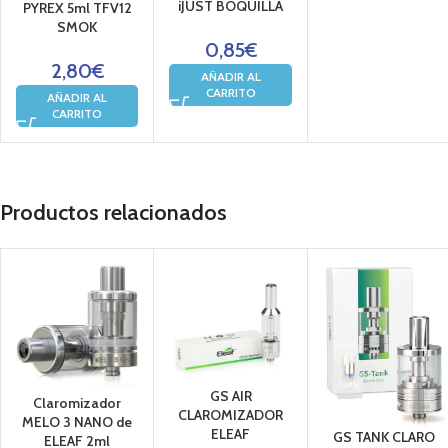
iJUST BOQUILLA
PYREX 5ml TFV12
SMOK
0,85
€
2,80
€
AÑADIR AL
CARRITO
AÑADIR AL
CARRITO
Productos relacionados
GS AIR
Claromizador
CLAROMIZADOR
MELO 3 NANO de
ELEAF
GS TANK CLARO
ELEAF 2ml