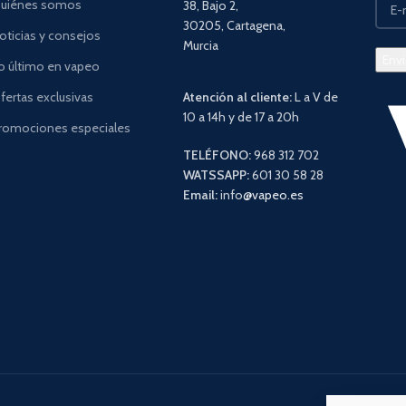
uiénes somos
38, Bajo 2,
30205, Cartagena,
oticias y consejos
Murcia
o último en vapeo
fertas exclusivas
Atención al cliente:
L a V de
10 a 14h y de 17 a 20h
romociones especiales
TELÉFONO:
968 312 702
WATSSAPP:
601 30 58 28
Email:
info
@vapeo.es