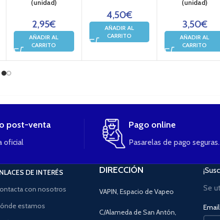
(unidad)
(unidad)
4,50
€
2,95
€
3,50
€
AÑADIR AL
CARRITO
AÑADIR AL
AÑADIR AL
CARRITO
CARRITO
io post-venta
Pago online
 oficial
Pasarelas de pago seguras.
DIRECCIÓN
¡Susc
NLACES DE INTERÉS
Se u
ontacta con nosotros
VAPIN, Espacio de Vapeo
ónde estamos
Email 
C/Alameda de San Antón,