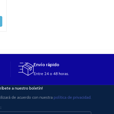
VAPORESSO
(unidad)
2,50
€
2,50
€
2,95
€
LEER MÁS
AÑADIR AL
AÑADIR AL
CARRITO
CARRITO
Envío rápido
Entre 24 o 48 horas.
ríbete a nuestro boletín!
tilizará de acuerdo con nuestra
política de privacidad.
: