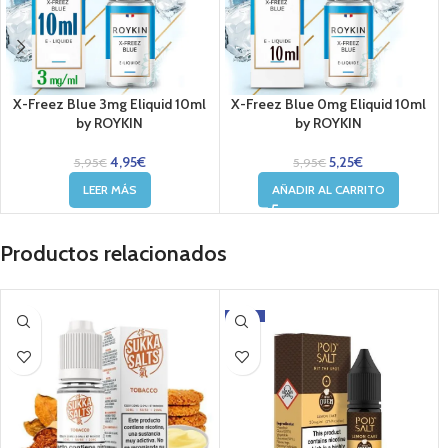
X-Freez Blue 3mg Eliquid 10ml
X-Freez Blue 0mg Eliquid 10ml
by ROYKIN
by ROYKIN
4,95
€
5,25
€
5,95
€
5,95
€
LEER MÁS
AÑADIR AL CARRITO
Productos relacionados
-39%