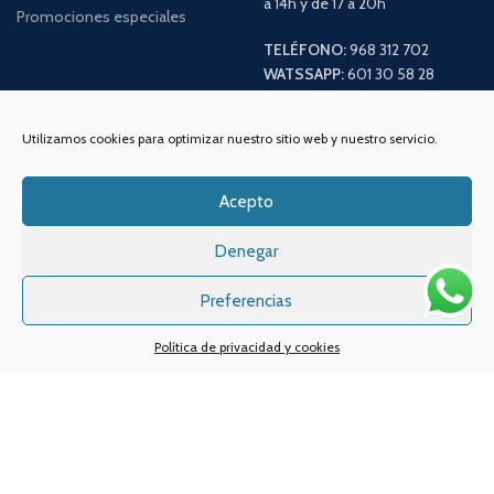
a 14h y de 17 a 20h
Promociones especiales
TELÉFONO:
968 312 702
WATSSAPP:
601 30 58 28
Email:
info
@vapeo.es
Utilizamos cookies para optimizar nuestro sitio web y nuestro servicio.
Acepto
Denegar
Preferencias
Política de privacidad y cookies
Sistemas de pagos
Sistema de envío