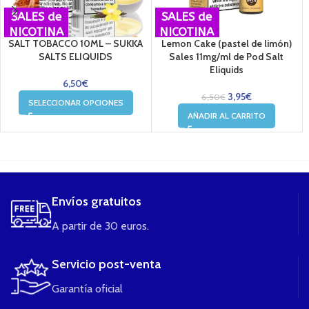
SALES de
SALES de
NICOTINA
NICOTINA
SALT TOBACCO 10ML – SUKKA
Lemon Cake (pastel de limón)
SALTS ELIQUIDS
Sales 11mg/ml de Pod Salt
Eliquids
6,50
€
3,95
€
6,50
€
SELECCIONAR OPCIONES
AÑADIR AL CARRITO
....
Envíos gratuitos
A partir de 30 euros.
Servicio post-venta
Garantía oficial