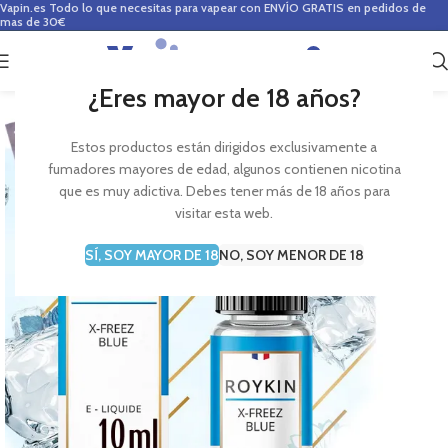
Vapin.es
Todo lo que necesitas para vapear con ENVÍO GRATIS en pedidos de
mas de 30€
0
0,00
€
¿Eres mayor de 18 años?
Estos productos están dirigidos exclusivamente a
fumadores mayores de edad, algunos contienen nicotina
que es muy adictiva. Debes tener más de 18 años para
visitar esta web.
SÍ, SOY MAYOR DE 18
NO, SOY MENOR DE 18