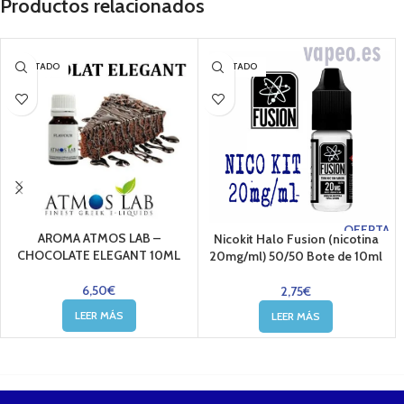
Productos relacionados
AGOTADO
AGOTADO
OFERTA
AROMA ATMOS LAB –
Nicokit Halo Fusion (nicotina
CHOCOLATE ELEGANT 10ML
20mg/ml) 50/50 Bote de 10ml
6,50
€
2,75
€
LEER MÁS
LEER MÁS
....