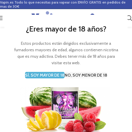
Vapin.es
Todo lo que necesitas para vapear con ENVÍO GRATIS en pedidos de
mas de 30€
0
0,00
€
¿Eres mayor de 18 años?
Estos productos están dirigidos exclusivamente a
fumadores mayores de edad, algunos contienen nicotina
que es muy adictiva. Debes tener más de 18 años para
visitar esta web.
SÍ, SOY MAYOR DE 18
NO, SOY MENOR DE 18