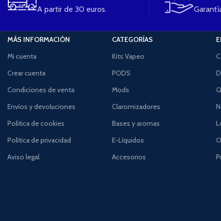
A partir de 30 euros.
Garantía
MÁS INFORMACIÓN
CATEGORÍAS
E
Mi cuenta
Kits Vapeo
C
Crear cuenta
PODS
D
Condiciones de venta
Mods
Q
Envíos y devoluciones
Claromizadores
N
Política de cookies
Bases y aromas
L
Política de privacidad
E-Líquidos
O
Aviso legal
Accesorios
P