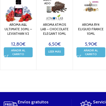
ADO
AROMA A&L
AROMA ATMOS
AROMA RY4
ULTIMATE 30ML –
LAB – CHOCOLATE
ELIQUID FRANCE
LEVIATHAN V2
ELEGANT 10ML
10ML
12,80
€
6,50
€
5,90
€
AÑADIR AL
AÑADIR AL
LEER MÁS
CARRITO
CARRITO
....
Envíos gratuitos
Servic