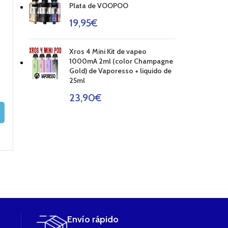
Plata de VOOPOO
AGOT
ADO
19,95
€
Xros 4 Mini Kit de vapeo
AROMA T JUICE
TRINDIO AROMA
Apache Arom
1000mA 2ml (color Champagne
10ml RED ASTAIRE
de Shaman Juice
10ml Concentr
Gold) de Vaporesso + liquido de
10ML
de Atmosla
25ml
6,50
€
5,90
€
4,69
€
8,49
€
23,90
€
AÑADIR AL
CARRITO
AÑADIR AL
LEER MÁS
CARRITO
Envío rápido