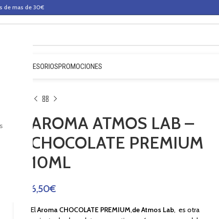
os de mas de 30€
QUIDOS
ACCESORIOS
PROMOCIONES
AROMA ATMOS LAB –
s
CHOCOLATE PREMIUM
10ML
6,50
€
El
Aroma
CHOCOLATE PREMIUM
,
de Atmos Lab
, es otra