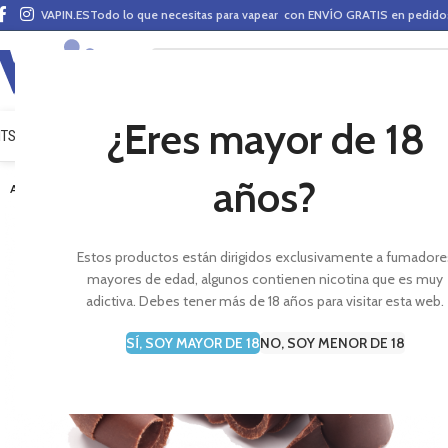
VAPIN.ES
Todo lo que necesitas para vapear con ENVÍO GRATIS en pedid
¿Eres mayor de 18
ITS VAPEO
PODS
MODS
CLAROMIZADORES
BASES Y AROMAS (ALQUIMIA)
E-LÍ
años?
AGOTADO
Estos productos están dirigidos exclusivamente a fumadore
mayores de edad, algunos contienen nicotina que es muy
adictiva. Debes tener más de 18 años para visitar esta web.
SÍ, SOY MAYOR DE 18
NO, SOY MENOR DE 18