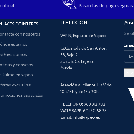
 oficial
Pasarelas de pago seguras.
DIRECCIÓN
¡Susc
NLACES DE INTERÉS
Se u
ontacta con nosotros
VAPIN, Espacio de Vapeo
ónde estamos
Email 
C/Alameda de San Antón,
uiénes somos
38, Bajo 2,
30205, Cartagena,
oticias y consejos
Murcia
o último en vapeo
fertas exclusivas
Atención al cliente:
L a V de
10 a 14h y de 17 a 20h
romociones especiales
TELÉFONO:
968 312 702
WATSSAPP:
601 30 58 28
Email:
info
@vapeo.es