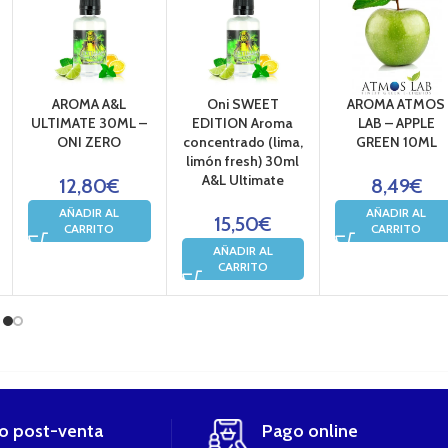
AROMA A&L
Oni SWEET
AROMA ATMOS
ULTIMATE 30ML –
EDITION Aroma
LAB – APPLE
ONI ZERO
concentrado (lima,
GREEN 10ML
limón fresh) 30ml
A&L Ultimate
12,80
€
8,49
€
AÑADIR AL
AÑADIR AL
15,50
€
CARRITO
CARRITO
AÑADIR AL
CARRITO
io post-venta
Pago online