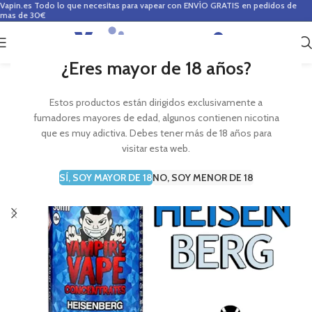
Vapin.es
Todo lo que necesitas para vapear con ENVÍO GRATIS en pedidos de
mas de 30€
0
0,00
€
¿Eres mayor de 18 años?
Estos productos están dirigidos exclusivamente a
fumadores mayores de edad, algunos contienen nicotina
que es muy adictiva. Debes tener más de 18 años para
visitar esta web.
SÍ, SOY MAYOR DE 18
NO, SOY MENOR DE 18