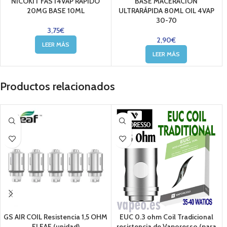
NICOKIT FAST4VAP RAPIDO
BASE MACERACIÓN
20MG BASE 10ML
ULTRARÁPIDA 80ML OIL 4VAP
30-70
3,75
€
2,90
€
LEER MÁS
LEER MÁS
Productos relacionados
GS AIR COIL Resistencia 1,5 OHM
EUC 0.3 ohm Coil Tradicional
ELEAF (unidad)
resistencia de Vaporesso (para