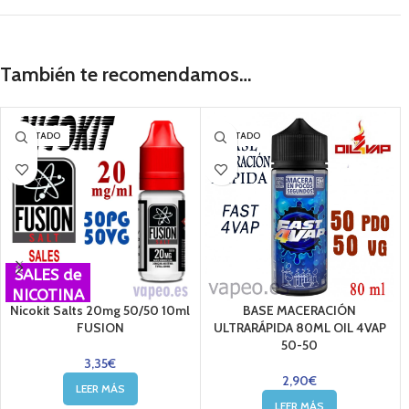
También te recomendamos…
AGOTADO
AGOTADO
SALES de
NICOTINA
Nicokit Salts 20mg 50/50 10ml
BASE MACERACIÓN
FUSION
ULTRARÁPIDA 80ML OIL 4VAP
50-50
3,35
€
2,90
€
LEER MÁS
LEER MÁS