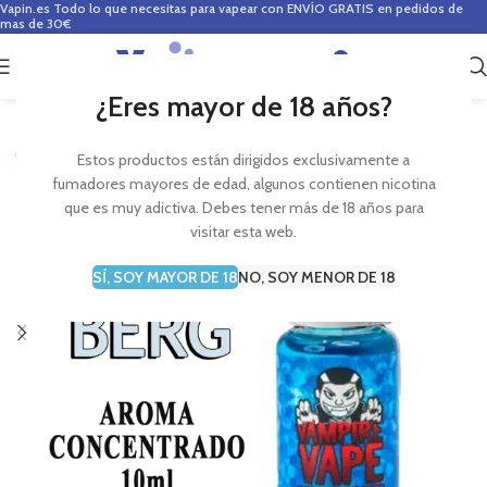
Vapin.es
Todo lo que necesitas para vapear con ENVÍO GRATIS en pedidos de
mas de 30€
0
0,00
€
¿Eres mayor de 18 años?
Estos productos están dirigidos exclusivamente a
fumadores mayores de edad, algunos contienen nicotina
que es muy adictiva. Debes tener más de 18 años para
visitar esta web.
SÍ, SOY MAYOR DE 18
NO, SOY MENOR DE 18