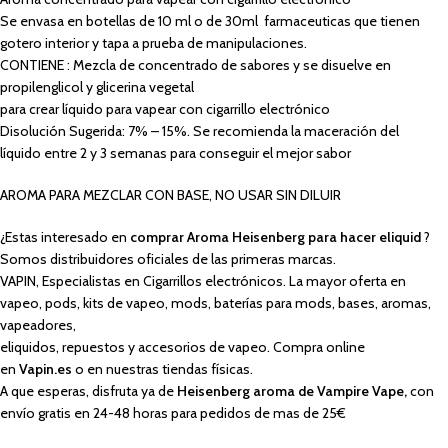
Se envasa en botellas de 10 ml o de 30ml farmaceuticas que tienen
gotero interior y tapa a prueba de manipulaciones.
CONTIENE : Mezcla de concentrado de sabores y se disuelve en
propilenglicol y glicerina vegetal
para crear líquido para vapear con cigarrillo electrónico
Disolución Sugerida: 7% – 15%. Se recomienda la maceración del
líquido entre 2 y 3 semanas para conseguir el mejor sabor
AROMA PARA MEZCLAR CON BASE, NO USAR SIN DILUIR
¿Estas interesado en
comprar Aroma Heisenberg para hacer eliquid
?
Somos distribuidores oficiales de las primeras marcas.
VAPIN, Especialistas en Cigarrillos electrónicos. La mayor oferta en
vapeo, pods, kits de vapeo, mods, baterías para mods, bases, aromas,
vapeadores,
eliquidos, repuestos y accesorios de vapeo. Compra online
en
Vapin.es
o en nuestras tiendas físicas.
A que esperas, disfruta ya de
Heisenberg aroma de Vampire Vape,
con
envío gratis en 24-48 horas para pedidos de mas de 25€