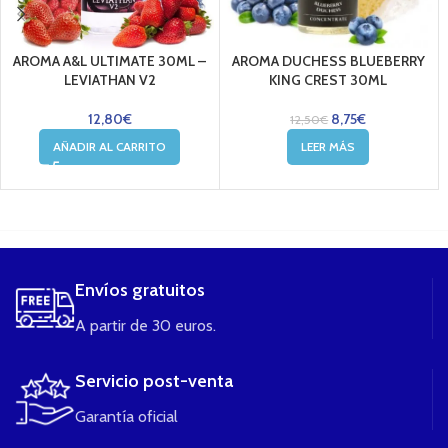
AROMA A&L ULTIMATE 30ML –
AROMA DUCHESS BLUEBERRY
LEVIATHAN V2
KING CREST 30ML
12,80
€
8,75
€
12,50
€
AÑADIR AL CARRITO
LEER MÁS
....
Envíos gratuitos
A partir de 30 euros.
Servicio post-venta
Garantía oficial