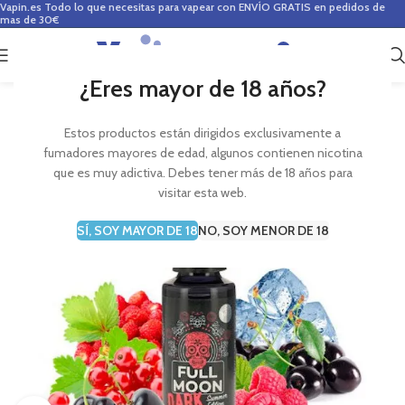
Vapin.es
Todo lo que necesitas para vapear con ENVÍO GRATIS en pedidos de
mas de 30€
0
0,00
€
¿Eres mayor de 18 años?
Estos productos están dirigidos exclusivamente a
fumadores mayores de edad, algunos contienen nicotina
que es muy adictiva. Debes tener más de 18 años para
visitar esta web.
SÍ, SOY MAYOR DE 18
NO, SOY MENOR DE 18