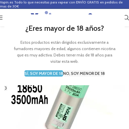
Vapin.es
Todo lo que necesitas para vapear con ENVÍO GRATIS en pedidos de
mas de 30€
0
0,00
€
¿Eres mayor de 18 años?
Estos productos están dirigidos exclusivamente a
fumadores mayores de edad, algunos contienen nicotina
que es muy adictiva. Debes tener más de 18 años para
visitar esta web.
SÍ, SOY MAYOR DE 18
NO, SOY MENOR DE 18