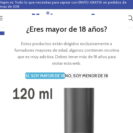
Vapin.es
Todo lo que necesitas para vapear con ENVÍO GRATIS en pedidos de
mas de 30€
0
0,00
€
¿Eres mayor de 18 años?
-11%
Estos productos están dirigidos exclusivamente a
fumadores mayores de edad, algunos contienen nicotina
que es muy adictiva. Debes tener más de 18 años para
visitar esta web.
SÍ, SOY MAYOR DE 18
NO, SOY MENOR DE 18