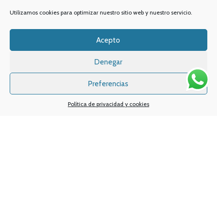
Utilizamos cookies para optimizar nuestro sitio web y nuestro servicio.
Acepto
Denegar
Preferencias
Política de privacidad y cookies
Sistemas de pagos
Sistema de envío
Nuestras redes sociales:
Desarrollado por
Digital Creatio
. ©2025 Vapin Cigarrillos electrónicos .