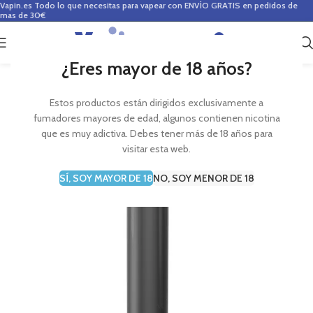
Vapin.es
Todo lo que necesitas para vapear con ENVÍO GRATIS en pedidos de
mas de 30€
0
0,00
€
¿Eres mayor de 18 años?
Estos productos están dirigidos exclusivamente a
fumadores mayores de edad, algunos contienen nicotina
que es muy adictiva. Debes tener más de 18 años para
visitar esta web.
SÍ, SOY MAYOR DE 18
NO, SOY MENOR DE 18