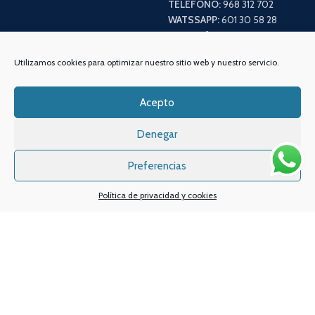
TELÉFONO:
968 312 702
WATSSAPP:
601 30 58 28
Email:
info
@vapeo.es
Utilizamos cookies para optimizar nuestro sitio web y nuestro servicio.
Acepto
Denegar
Preferencias
Política de privacidad y cookies
Sistemas de pagos
Sistema de envío
Nuestras redes sociales: