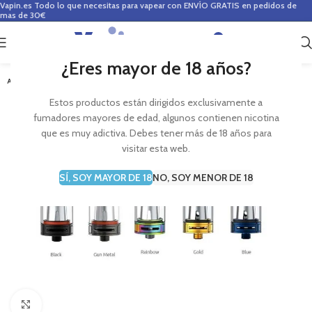
Vapin.es
Todo lo que necesitas para vapear con ENVÍO GRATIS en pedidos de
mas de 30€
0
0,00
€
¿Eres mayor de 18 años?
AGOTADO
Estos productos están dirigidos exclusivamente a
fumadores mayores de edad, algunos contienen nicotina
que es muy adictiva. Debes tener más de 18 años para
visitar esta web.
SÍ, SOY MAYOR DE 18
NO, SOY MENOR DE 18
Haga Click para agrandar