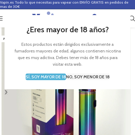
Vapin.es
Todo lo que necesitas para vapear con ENVÍO GRATIS en pedidos de
mas de 30€
0
0,00
€
¿Eres mayor de 18 años?
-25%
AGOTADO
Estos productos están dirigidos exclusivamente a
fumadores mayores de edad, algunos contienen nicotina
que es muy adictiva. Debes tener más de 18 años para
visitar esta web.
SÍ, SOY MAYOR DE 18
NO, SOY MENOR DE 18