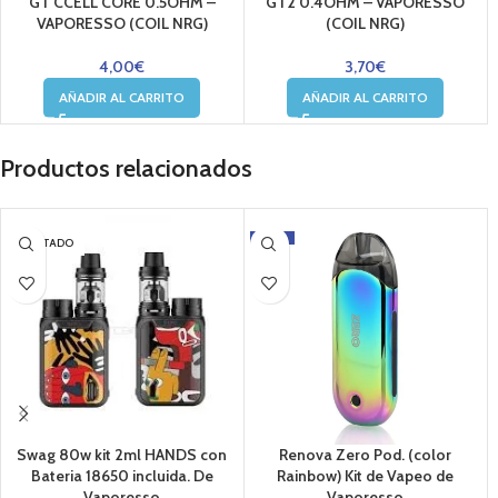
GT CCELL CORE 0.5OHM –
GT2 0.4OHM – VAPORESSO
VAPORESSO (COIL NRG)
(COIL NRG)
4,00
€
3,70
€
AÑADIR AL CARRITO
AÑADIR AL CARRITO
Productos relacionados
-15%
AGOTADO
Swag 80w kit 2ml HANDS con
Renova Zero Pod. (color
Bateria 18650 incluida. De
Rainbow) Kit de Vapeo de
Vaporesso
Vaporesso