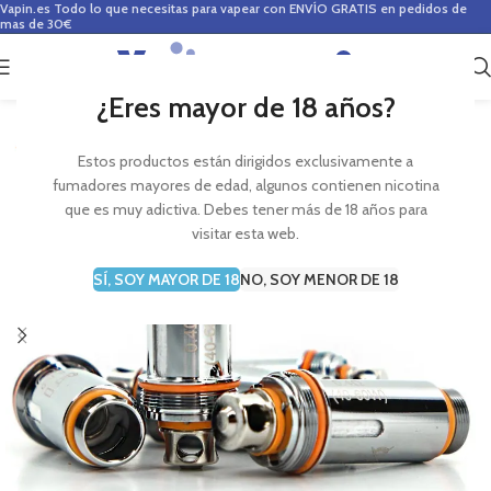
Vapin.es
Todo lo que necesitas para vapear con ENVÍO GRATIS en pedidos de
mas de 30€
0
0,00
€
¿Eres mayor de 18 años?
Estos productos están dirigidos exclusivamente a
fumadores mayores de edad, algunos contienen nicotina
que es muy adictiva. Debes tener más de 18 años para
visitar esta web.
SÍ, SOY MAYOR DE 18
NO, SOY MENOR DE 18