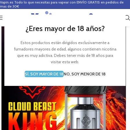
Vapin.es
Todo lo que necesitas para vapear con ENVÍO GRATIS en pedidos de
mas de 30€
0
0,00
€
¿Eres mayor de 18 años?
Estos productos están dirigidos exclusivamente a
fumadores mayores de edad, algunos contienen nicotina
que es muy adictiva. Debes tener más de 18 años para
visitar esta web.
SÍ, SOY MAYOR DE 18
NO, SOY MENOR DE 18