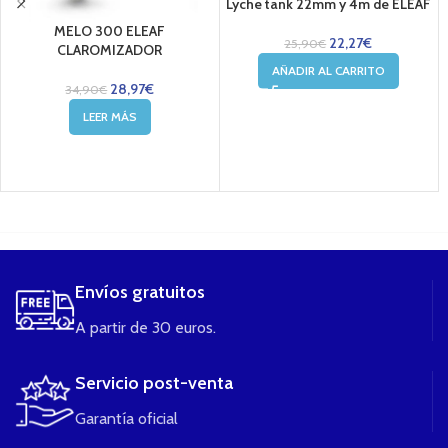
Lyche tank 22mm y 4m de ELEAF
MELO 300 ELEAF
22,27
€
25,90
€
CLAROMIZADOR
AÑADIR AL CARRITO
28,97
€
34,90
€
LEER MÁS
....
Envíos gratuitos
A partir de 30 euros.
Servicio post-venta
Garantía oficial