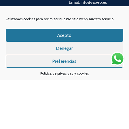
Email:
info
@vapeo.es
Utilizamos cookies para optimizar nuestro sitio web y nuestro servicio.
Acepto
Denegar
Preferencias
Sistemas de pagos
Sistema de envío
Política de privacidad y cookies
Nuestras redes sociales:
Desarrollado por
Digital Creatio
. ©2025 Vapin Cigarrillos electrónicos .