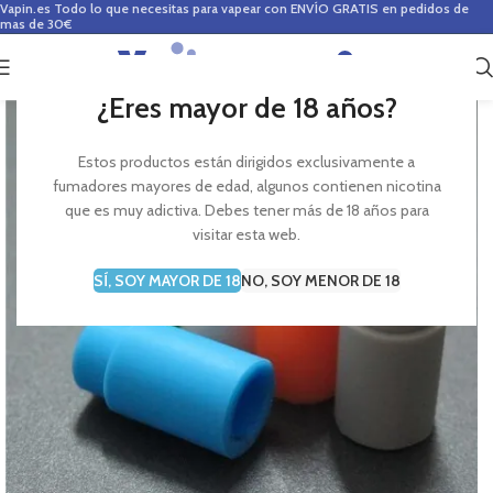
Vapin.es
Todo lo que necesitas para vapear con ENVÍO GRATIS en pedidos de
mas de 30€
0
0,00
€
¿Eres mayor de 18 años?
Estos productos están dirigidos exclusivamente a
fumadores mayores de edad, algunos contienen nicotina
que es muy adictiva. Debes tener más de 18 años para
visitar esta web.
SÍ, SOY MAYOR DE 18
NO, SOY MENOR DE 18