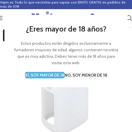
Vapin.es
Todo lo que necesitas para vapear con ENVÍO GRATIS en pedidos de
mas de 30€
0
0,00
€
¿Eres mayor de 18 años?
Estos productos están dirigidos exclusivamente a
fumadores mayores de edad, algunos contienen nicotina
que es muy adictiva. Debes tener más de 18 años para
visitar esta web.
SÍ, SOY MAYOR DE 18
NO, SOY MENOR DE 18