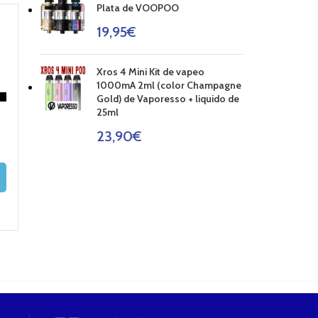
Plata de VOOPOO
19,95
€
Xros 4 Mini Kit de vapeo
1000mA 2ml (color Champagne
Gold) de Vaporesso + liquido de
FUNDA iSTICK
FUNDA DE
ESTUCHE KB
25ml
PICO
SILICONA BATERÍA
MINI DE COI
23,90
€
18650
MASTER
2,20
€
0,95
€
9,90
€
AÑADIR AL
CARRITO
SELECCIONAR
AÑADIR AL
OPCIONES
CARRITO