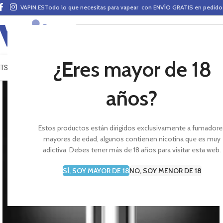
VAPIN.ES
Todo lo que necesitas para vapear con ENVÍO GRATIS en pedid
¿Eres mayor de 18
ITS VAPEO
PODS
MODS
CLAROMIZADORES
BASES Y AROMAS (ALQUIMIA)
E-LÍ
años?
Estos productos están dirigidos exclusivamente a fumadore
mayores de edad, algunos contienen nicotina que es muy
adictiva. Debes tener más de 18 años para visitar esta web.
SÍ, SOY MAYOR DE 18
NO, SOY MENOR DE 18