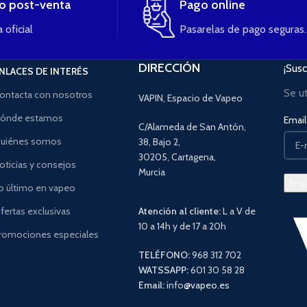
io post-venta
Pago online
 oficial
Pasarelas de pago seguras.
DIRECCIÓN
¡Susc
NLACES DE INTERÉS
Se u
ontacta con nosotros
VAPIN, Espacio de Vapeo
ónde estamos
Email 
C/Alameda de San Antón,
uiénes somos
38, Bajo 2,
30205, Cartagena,
oticias y consejos
Murcia
o último en vapeo
fertas exclusivas
Atención al cliente:
L a V de
10 a 14h y de 17 a 20h
romociones especiales
TELÉFONO:
968 312 702
WATSSAPP:
601 30 58 28
Email:
info
@vapeo.es