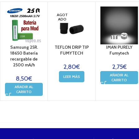
AGOT
ADO
Samsung 25R.
TEFLON DRIP TIP
IMAN PURELY
18650 Batería
FUMYTECH
Fumytech
recargable de
2500 mA/h
2,80
€
2,75
€
AÑADIR AL
LEER MÁS
8,50
€
CARRITO
AÑADIR AL
CARRITO
....