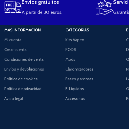
Envíos gratuitos
Servic
A partir de 30 euros.
Garantía
MÁS INFORMACIÓN
CATEGORÍAS
E
Mi cuenta
Kits Vapeo
C
Crear cuenta
PODS
D
Condiciones de venta
Mods
Q
Envíos y devoluciones
Claromizadores
N
Política de cookies
Bases y aromas
L
Política de privacidad
E-Líquidos
O
Aviso legal
Accesorios
P