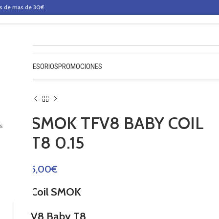
os de mas de 30€
QUIDOS
ACCESORIOS
PROMOCIONES
SMOK TFV8 BABY COIL
s
T8 0.15
5,00
€
Coil SMOK
V8 Baby T8