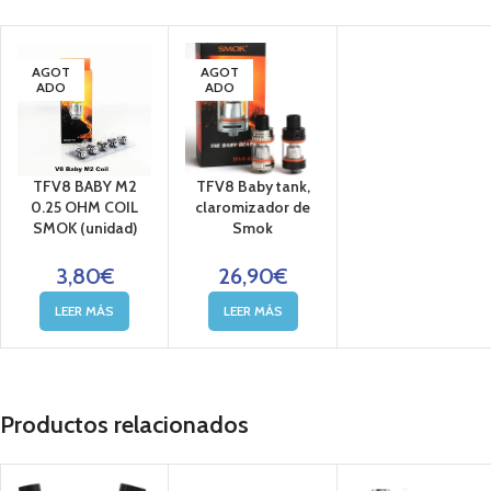
AGOT
AGOT
ADO
ADO
TFV8 BABY M2
TFV8 Baby tank,
0.25 OHM COIL
claromizador de
SMOK (unidad)
Smok
3,80
€
26,90
€
LEER MÁS
LEER MÁS
Productos relacionados