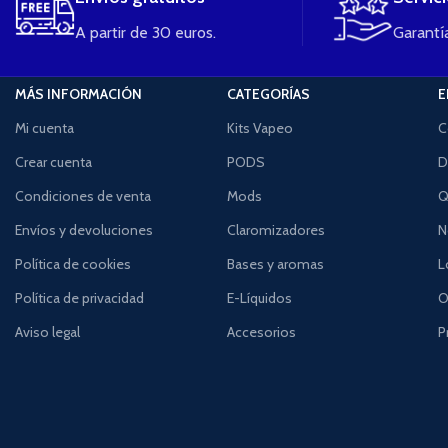
A partir de 30 euros.
Garantía
MÁS INFORMACIÓN
CATEGORÍAS
E
Mi cuenta
Kits Vapeo
C
Crear cuenta
PODS
D
Condiciones de venta
Mods
Q
Envíos y devoluciones
Claromizadores
N
Política de cookies
Bases y aromas
L
Política de privacidad
E-Líquidos
O
Aviso legal
Accesorios
P