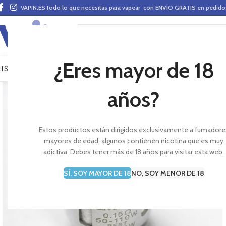
VAPIN.ES
Todo lo que necesitas para vapear con ENVÍO GRATIS en pedid
¿Eres mayor de 18
ITS VAPEO
PODS
MODS
CLAROMIZADORES
BASES Y AROMAS (ALQUIMIA)
E-LÍ
años?
Estos productos están dirigidos exclusivamente a fumadore
mayores de edad, algunos contienen nicotina que es muy
adictiva. Debes tener más de 18 años para visitar esta web.
SÍ, SOY MAYOR DE 18
NO, SOY MENOR DE 18