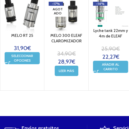
-17%
-14%
AGOT
ADO
Lyche tank 22mm y
MELO RT 25
MELO 300 ELEAF
4m de ELEAF
CLAROMIZADOR
31,90
€
25,90
€
34,90
€
22,27
€
SELECCIONAR
OPCIONES
28,97
€
AÑADIR AL
CARRITO
LEER MÁS
....
Envíos gratuitos
Servic