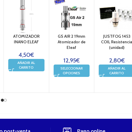
ATOMIZADOR
GS AIR 2 19mm
JUSTFOG 1453
INANO ELEAF
Atomizador de
COIL Resistenci
Eleaf
(unidad)
4,50
€
12,95
€
2,80
€
AÑADIR AL
CARRITO
SELECCIONAR
AÑADIR AL
OPCIONES
CARRITO
io post-venta
Pago online