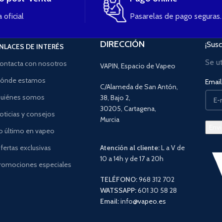
 oficial
Pasarelas de pago seguras.
DIRECCIÓN
¡Susc
NLACES DE INTERÉS
Se u
ontacta con nosotros
VAPIN, Espacio de Vapeo
ónde estamos
Email 
C/Alameda de San Antón,
uiénes somos
38, Bajo 2,
30205, Cartagena,
oticias y consejos
Murcia
o último en vapeo
fertas exclusivas
Atención al cliente:
L a V de
10 a 14h y de 17 a 20h
romociones especiales
TELÉFONO:
968 312 702
WATSSAPP:
601 30 58 28
Email:
info
@vapeo.es