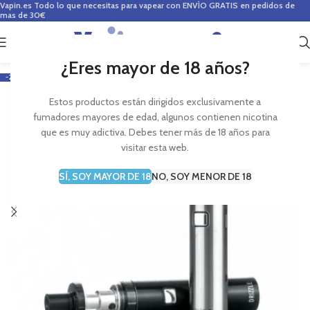
Vapin.es
Todo lo que necesitas para vapear con ENVÍO GRATIS en pedidos de
mas de 30€
0
0,00
€
¿Eres mayor de 18 años?
-29%
Estos productos están dirigidos exclusivamente a
fumadores mayores de edad, algunos contienen nicotina
que es muy adictiva. Debes tener más de 18 años para
visitar esta web.
SÍ, SOY MAYOR DE 18
NO, SOY MENOR DE 18