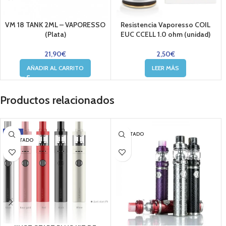
VM 18 TANK 2ML – VAPORESSO
Resistencia Vaporesso COIL
(Plata)
EUC CCELL 1.0 ohm (unidad)
21,90
€
2,50
€
AÑADIR AL CARRITO
LEER MÁS
Productos relacionados
-22%
AGOTADO
AGOTADO