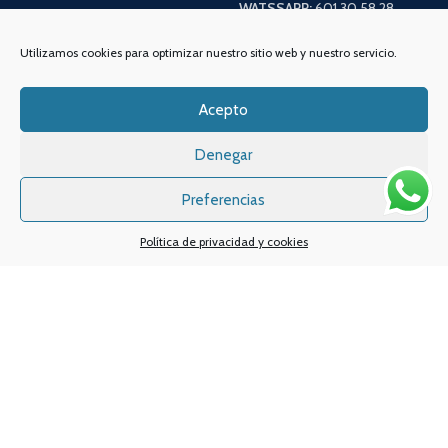
WATSSAPP:
601 30 58 28
Email:
info
@vapeo.es
Utilizamos cookies para optimizar nuestro sitio web y nuestro servicio.
Acepto
Denegar
Preferencias
Política de privacidad y cookies
Sistemas de pagos
Sistema de envío
Nuestras redes sociales: