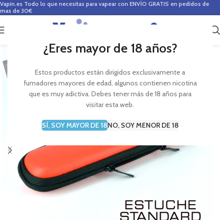
Vapin.es
Todo lo que necesitas para vapear con ENVÍO GRATIS en pedidos de
mas de 30€
0
0,00
€
¿Eres mayor de 18 años?
Estos productos están dirigidos exclusivamente a
fumadores mayores de edad, algunos contienen nicotina
que es muy adictiva. Debes tener más de 18 años para
visitar esta web.
SÍ, SOY MAYOR DE 18
NO, SOY MENOR DE 18