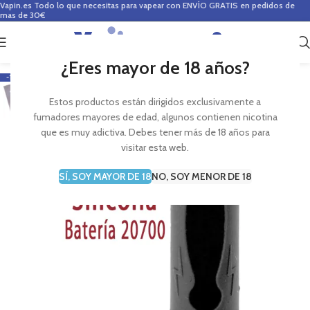
Vapin.es
Todo lo que necesitas para vapear con ENVÍO GRATIS en pedidos de
mas de 30€
0
0,00
€
¿Eres mayor de 18 años?
-17%
Estos productos están dirigidos exclusivamente a
fumadores mayores de edad, algunos contienen nicotina
que es muy adictiva. Debes tener más de 18 años para
visitar esta web.
SÍ, SOY MAYOR DE 18
NO, SOY MENOR DE 18