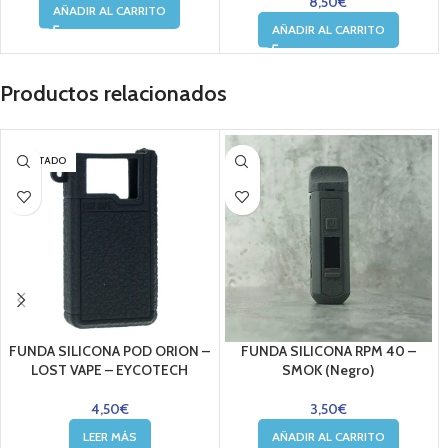
8,50
€
AÑADIR AL CARRITO
AÑADIR AL CARRITO
Productos relacionados
AGOTADO
FUNDA SILICONA POD ORION –
FUNDA SILICONA RPM 40 –
LOST VAPE – EYCOTECH
SMOK (Negro)
4,50
€
3,50
€
LEER MÁS
AÑADIR AL CARRITO