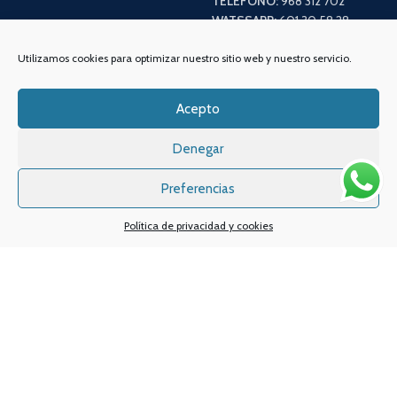
TELÉFONO:
968 312 702
WATSSAPP:
601 30 58 28
Email:
info
@vapeo.es
Utilizamos cookies para optimizar nuestro sitio web y nuestro servicio.
Acepto
Denegar
Preferencias
Política de privacidad y cookies
Sistemas de pagos
Sistema de envío
Nuestras redes sociales: