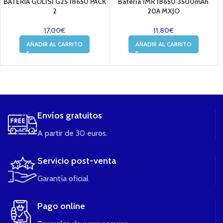
BATERÍA GOLISI G25 18650 PACK
Batería IMR 18650 3500mAh
2
20A MXJO
17,00
€
11,80
€
AÑADIR AL CARRITO
AÑADIR AL CARRITO
....
Envíos gratuitos
A partir de 30 euros.
Servicio post-venta
Garantía oficial
Pago online