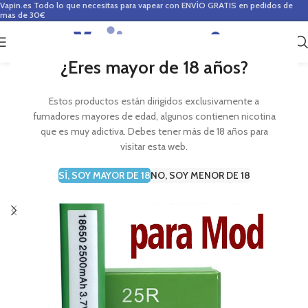
Vapin.es
Todo lo que necesitas para vapear con ENVÍO GRATIS en pedidos de
mas de 30€
0
0,00
€
¿Eres mayor de 18 años?
Estos productos están dirigidos exclusivamente a
fumadores mayores de edad, algunos contienen nicotina
que es muy adictiva. Debes tener más de 18 años para
visitar esta web.
SÍ, SOY MAYOR DE 18
NO, SOY MENOR DE 18