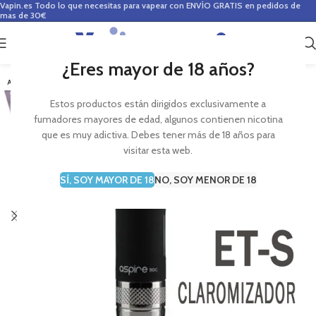
Vapin.es
Todo lo que necesitas para vapear con ENVÍO GRATIS en pedidos de
mas de 30€
0
0,00
€
¿Eres mayor de 18 años?
AGOTADO
Estos productos están dirigidos exclusivamente a
fumadores mayores de edad, algunos contienen nicotina
que es muy adictiva. Debes tener más de 18 años para
visitar esta web.
SÍ, SOY MAYOR DE 18
NO, SOY MENOR DE 18