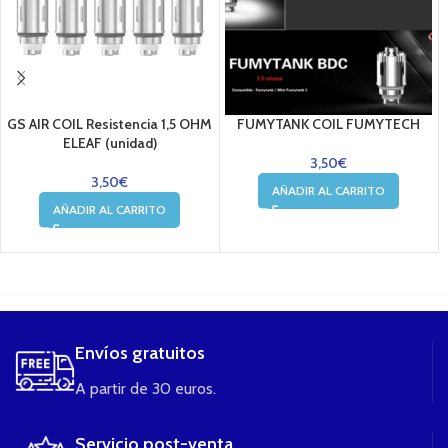
GS AIR COIL Resistencia 1,5 OHM
FUMYTANK COIL FUMYTECH
ELEAF (unidad)
3,50
€
3,50
€
AÑADIR AL CARRITO
AÑADIR AL CARRITO
....
Envíos gratuitos
A partir de 30 euros.
Servicio post-venta