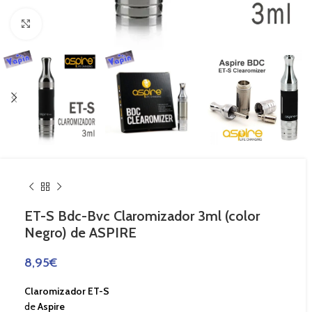
Haga Click para agrandar
ET-S Bdc-Bvc Claromizador 3ml (color
Negro) de ASPIRE
8,95
€
Claromizador ET-S
de
Aspire