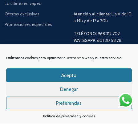
Lo último en vapeo
Ofertas exclusivas
Atención al cliente:
L a V de 10
a 14h y de 17 a 20h
Promociones especiales
TELÉFONO:
968 312 702
WATSSAPP:
601 30 58 28
Email:
info
@vapeo.es
Utilizamos cookies para optimizar nuestro sitio web y nuestro servicio.
Acepto
Denegar
Preferencias
Política de privacidad y cookies
Sistemas de pagos
Sistema de envío