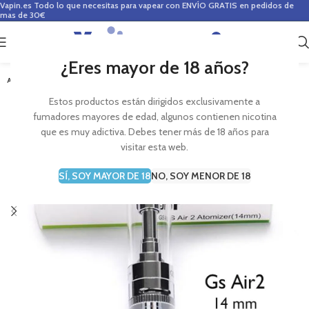
Vapin.es
Todo lo que necesitas para vapear con ENVÍO GRATIS en pedidos de
mas de 30€
0
0,00
€
¿Eres mayor de 18 años?
AGOTADO
Estos productos están dirigidos exclusivamente a
fumadores mayores de edad, algunos contienen nicotina
que es muy adictiva. Debes tener más de 18 años para
visitar esta web.
SÍ, SOY MAYOR DE 18
NO, SOY MENOR DE 18