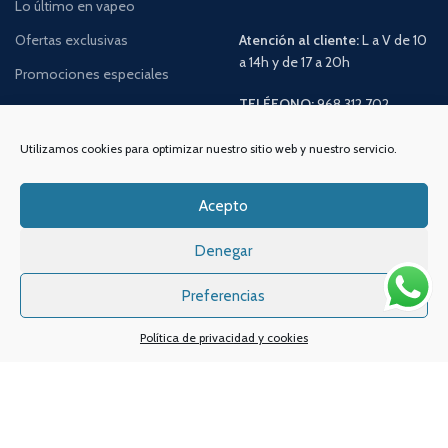
Lo último en vapeo
Ofertas exclusivas
Atención al cliente:
L a V de 10
a 14h y de 17 a 20h
Promociones especiales
TELÉFONO:
968 312 702
WATSSAPP:
601 30 58 28
Email:
info
@vapeo.es
Utilizamos cookies para optimizar nuestro sitio web y nuestro servicio.
Acepto
Denegar
Preferencias
Política de privacidad y cookies
Sistemas de pagos
Sistema de envío