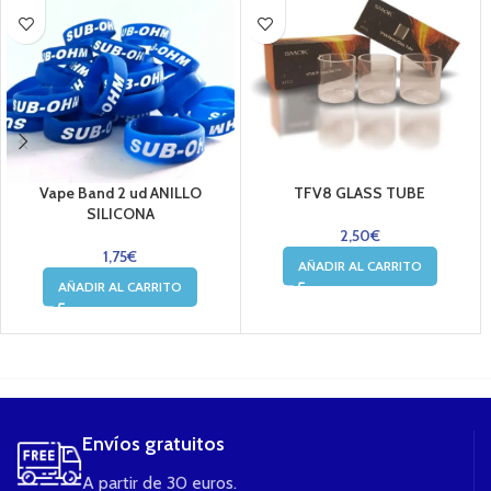
Vape Band 2 ud ANILLO
TFV8 GLASS TUBE
SILICONA
2,50
€
1,75
€
AÑADIR AL CARRITO
AÑADIR AL CARRITO
....
Envíos gratuitos
A partir de 30 euros.