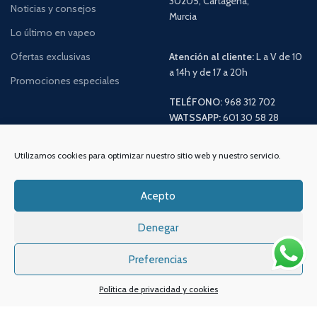
30205, Cartagena,
Noticias y consejos
Murcia
Lo último en vapeo
Ofertas exclusivas
Atención al cliente:
L a V de 10
a 14h y de 17 a 20h
Promociones especiales
TELÉFONO:
968 312 702
WATSSAPP:
601 30 58 28
Email:
info
@vapeo.es
Utilizamos cookies para optimizar nuestro sitio web y nuestro servicio.
Acepto
Denegar
Preferencias
Política de privacidad y cookies
Sistemas de pagos
Sistema de envío