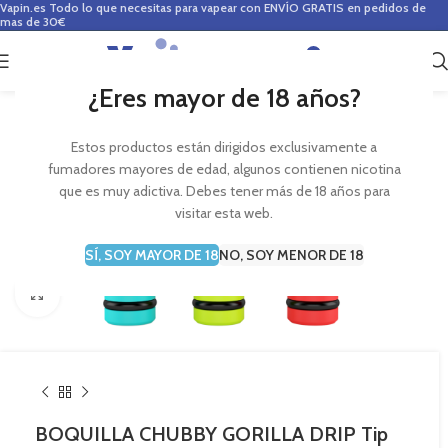
Vapin.es
Todo lo que necesitas para vapear con ENVÍO GRATIS en pedidos de
mas de 30€
0
0,00
€
¿Eres mayor de 18 años?
Estos productos están dirigidos exclusivamente a
fumadores mayores de edad, algunos contienen nicotina
que es muy adictiva. Debes tener más de 18 años para
visitar esta web.
SÍ, SOY MAYOR DE 18
NO, SOY MENOR DE 18
Haga Click para agrandar
BOQUILLA CHUBBY GORILLA DRIP Tip