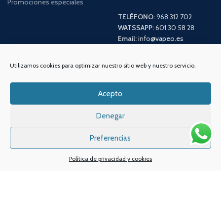
Promociones especiales
TELÉFONO:
968 312 702
WATSSAPP:
601 30 58 28
Email:
info
@vapeo.es
Utilizamos cookies para optimizar nuestro sitio web y nuestro servicio.
Acepto
Denegar
Preferencias
Sistemas de pagos
Sistema de envío
Política de privacidad y cookies
Nuestras redes sociales: