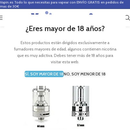
Vapin.es
Todo lo que necesitas para vapear con ENVÍO GRATIS en pedidos de
mas de 30€
0
0,00
€
¿Eres mayor de 18 años?
Estos productos están dirigidos exclusivamente a
fumadores mayores de edad, algunos contienen nicotina
que es muy adictiva. Debes tener más de 18 años para
visitar esta web.
SÍ, SOY MAYOR DE 18
NO, SOY MENOR DE 18