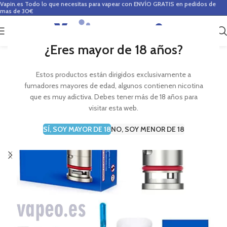
Vapin.es
Todo lo que necesitas para vapear con ENVÍO GRATIS en pedidos de
mas de 30€
0
0,00
€
¿Eres mayor de 18 años?
Estos productos están dirigidos exclusivamente a
fumadores mayores de edad, algunos contienen nicotina
que es muy adictiva. Debes tener más de 18 años para
visitar esta web.
SÍ, SOY MAYOR DE 18
NO, SOY MENOR DE 18