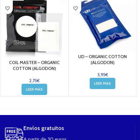
UD – ORGANIC COTTON
COIL MASTER – ORGANIC
(ALGODON)
COTTON (ALGODON)
3,95
€
2,75
€
LEER MÁS
LEER MÁS
....
Envíos gratuitos
A partir de 30 euros.