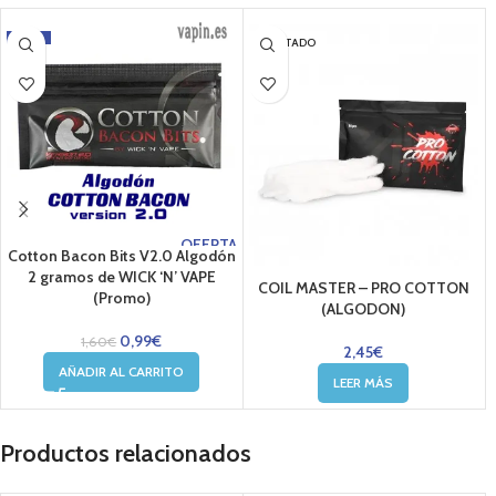
-38%
AGOTADO
OFERTA
Cotton Bacon Bits V2.0 Algodón
2 gramos de WICK ‘N’ VAPE
COIL MASTER – PRO COTTON
(Promo)
(ALGODON)
0,99
€
1,60
€
2,45
€
AÑADIR AL CARRITO
LEER MÁS
Productos relacionados