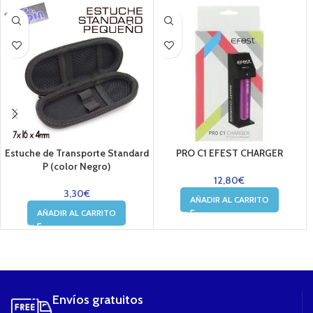
Estuche de Transporte Standard
PRO C1 EFEST CHARGER
P (color Negro)
12,80
€
3,30
€
AÑADIR AL CARRITO
AÑADIR AL CARRITO
....
Envíos gratuitos