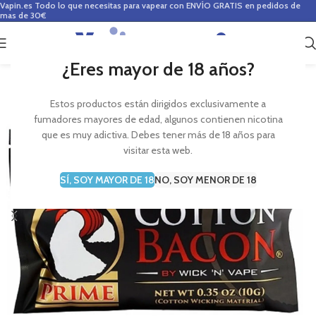
Vapin.es
Todo lo que necesitas para vapear con ENVÍO GRATIS en pedidos de
mas de 30€
0
0,00
€
¿Eres mayor de 18 años?
Estos productos están dirigidos exclusivamente a
fumadores mayores de edad, algunos contienen nicotina
que es muy adictiva. Debes tener más de 18 años para
visitar esta web.
SÍ, SOY MAYOR DE 18
NO, SOY MENOR DE 18