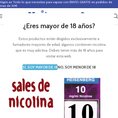
Vapin.es
Todo lo que necesitas para vapear con ENVÍO GRATIS en pedidos de
mas de 30€
0
0,00
€
¿Eres mayor de 18 años?
Estos productos están dirigidos exclusivamente a
fumadores mayores de edad, algunos contienen nicotina
que es muy adictiva. Debes tener más de 18 años para
visitar esta web.
SÍ, SOY MAYOR DE 18
NO, SOY MENOR DE 18