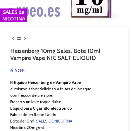
Haga Click para agrandar
SALES de
NICOTINA
Heisenberg 10mg Sales. Bote 10ml
Vampire Vape NIC SALT ELIQUID
6,50
€
El
líquido Heisenberg
de
Vampire Vape
el mismo sabor delicioso a frutas del bosque
con frescor de siempre,
Fresco y un leve toque dulce
Eliquid para Cigarrillo electronico
Fabricado en Reino Unido
Bote de 10ml
SALES DE NICOTINA
Nicotina 20mg/ml