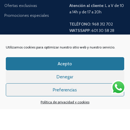
Ofertas exclusivas
Atención al cliente:
L a V de 10
a 14h y de 17 a 20h
Promociones especiales
TELÉFONO:
968 312 702
WATSSAPP:
601 30 58 28
Email:
info
@vapeo.es
Utilizamos cookies para optimizar nuestro sitio web y nuestro servicio.
Acepto
Denegar
Preferencias
Política de privacidad y cookies
Sistemas de pagos
Sistema de envío