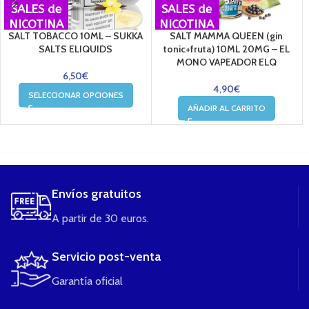
SALES de
SALES de
NICOTINA
NICOTINA
SALT TOBACCO 10ML – SUKKA
SALT MAMMA QUEEN (gin
SALTS ELIQUIDS
tonic+fruta) 10ML 20MG – EL
MONO VAPEADOR ELQ
6,50
€
4,90
€
SELECCIONAR OPCIONES
AÑADIR AL CARRITO
....
Envíos gratuitos
A partir de 30 euros.
Servicio post-venta
Garantía oficial