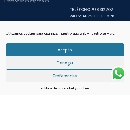
Promociones especiales
TELÉFONO:
968 312 702
WATSSAPP:
601 30 58 28
Email:
info
@vapeo.es
Utilizamos cookies para optimizar nuestro sitio web y nuestro servicio.
Acepto
Denegar
Preferencias
Política de privacidad y cookies
Sistemas de pagos
Sistema de envío
Nuestras redes sociales: