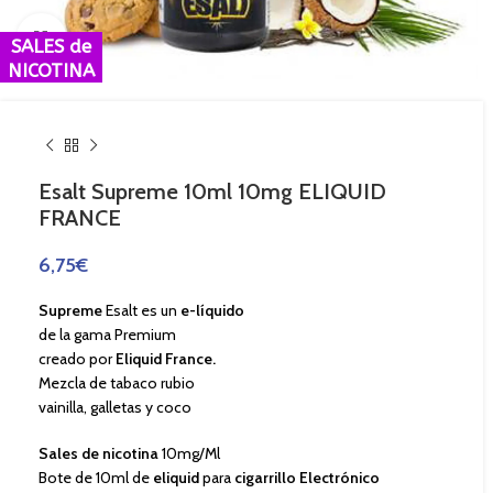
Haga Click para agrandar
SALES de
NICOTINA
Esalt Supreme 10ml 10mg ELIQUID
FRANCE
6,75
€
Supreme
Esalt es un
e-líquido
de la gama Premium
creado por
Eliquid France.
Mezcla de tabaco rubio
vainilla, galletas y coco
Sales de nicotina
10mg/Ml
Bote de 10ml de
eliquid
para
cigarrillo Electrónico