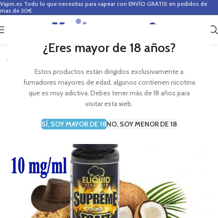
Vapin.es
Todo lo que necesitas para vapear con ENVÍO GRATIS en pedidos de
mas de 30€
0
0,00
€
¿Eres mayor de 18 años?
Estos productos están dirigidos exclusivamente a
fumadores mayores de edad, algunos contienen nicotina
que es muy adictiva. Debes tener más de 18 años para
visitar esta web.
SÍ, SOY MAYOR DE 18
NO, SOY MENOR DE 18