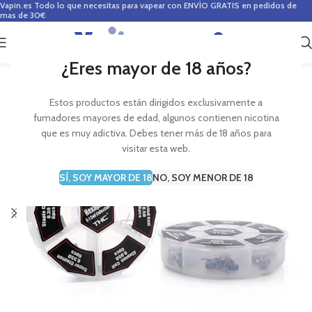
Vapin.es
Todo lo que necesitas para vapear con ENVÍO GRATIS en pedidos de
mas de 30€
0
0,00
€
¿Eres mayor de 18 años?
Estos productos están dirigidos exclusivamente a
fumadores mayores de edad, algunos contienen nicotina
que es muy adictiva. Debes tener más de 18 años para
visitar esta web.
SÍ, SOY MAYOR DE 18
NO, SOY MENOR DE 18