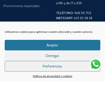
a 14h y de 17 a 20h
Promociones especiales
TELÉFONO:
968 312 702
WATSSAPP:
601 30 58 28
Email:
info
@vapeo.es
Utilizamos cookies para optimizar nuestro sitio web y nuestro servicio.
Acepto
Denegar
Preferencias
Política de privacidad y cookies
Sistemas de pagos
Sistema de envío