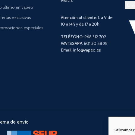
Murcia
o último en vapeo
fertas exclusivas
Atención al cliente:
L a V de
10 a 14h y de 17 a 20h
romociones especiales
TELÉFONO:
968 312 702
WATSSAPP:
601 30 58 28
Email:
info
@vapeo.es
tema de envío
Nuestra
Utilizamos c