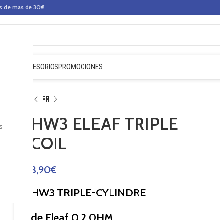
os de mas de 30€
QUIDOS
ACCESORIOS
PROMOCIONES
HW3 ELEAF TRIPLE
s
COIL
3,90
€
HW3 TRIPLE-CYLINDRE
de Eleaf 0.2 0HM