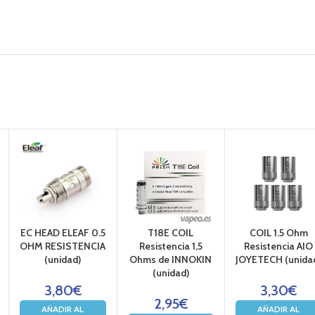
EC HEAD ELEAF 0.5
T18E COIL
COIL 1.5 Ohm
OHM RESISTENCIA
Resistencia 1,5
Resistencia AIO
(unidad)
Ohms de INNOKIN
JOYETECH (unida
(unidad)
3,80
€
3,30
€
2,95
€
AÑADIR AL
AÑADIR AL