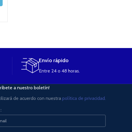
CARRITO
AÑADIR AL
AÑADIR AL
CARRITO
CARRITO
Envío rápido
Entre 24 o 48 horas.
ríbete a nuestro boletín!
tilizará de acuerdo con nuestra
política de privacidad.
: