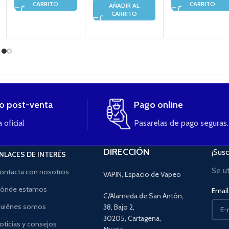
CARRITO
CARRITO
AÑADIR AL
CARRITO
io post-venta
Pago online
 oficial
Pasarelas de pago seguras.
DIRECCIÓN
¡Susc
NLACES DE INTERÉS
Se u
ontacta con nosotros
VAPIN, Espacio de Vapeo
ónde estamos
Email 
C/Alameda de San Antón,
uiénes somos
38, Bajo 2,
30205, Cartagena,
oticias y consejos