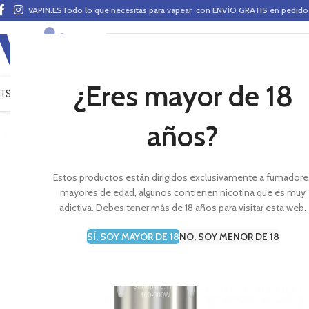
VAPIN.ES
Todo lo que necesitas para vapear con ENVÍO GRATIS en pedid
¿Eres mayor de 18
ITS VAPEO
PODS
MODS
CLAROMIZADORES
BASES Y AROMAS (ALQUIMIA)
E-LÍ
años?
Estos productos están dirigidos exclusivamente a fumadore
mayores de edad, algunos contienen nicotina que es muy
adictiva. Debes tener más de 18 años para visitar esta web.
SÍ, SOY MAYOR DE 18
NO, SOY MENOR DE 18