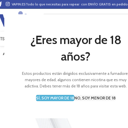
VAPIN.ES
Todo lo que necesitas para vapear con ENVÍO GRATIS en pedid
¿Eres mayor de 18
ITS VAPEO
PODS
MODS
CLAROMIZADORES
BASES Y AROMAS (ALQUIMIA)
E-LÍ
años?
AGOTADO
Estos productos están dirigidos exclusivamente a fumadore
mayores de edad, algunos contienen nicotina que es muy
adictiva. Debes tener más de 18 años para visitar esta web.
SÍ, SOY MAYOR DE 18
NO, SOY MENOR DE 18