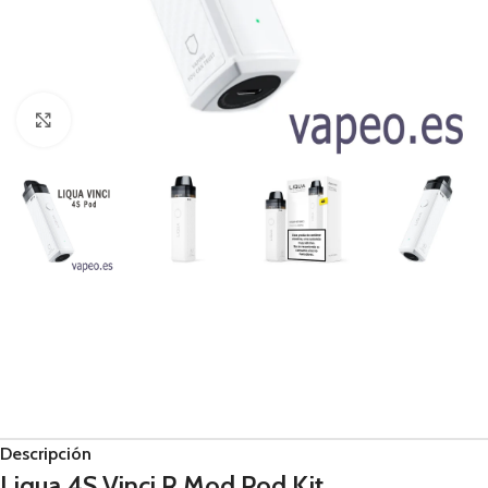
Haga Click para agrandar
Descripción
Liqua 4S Vinci R Mod Pod Kit