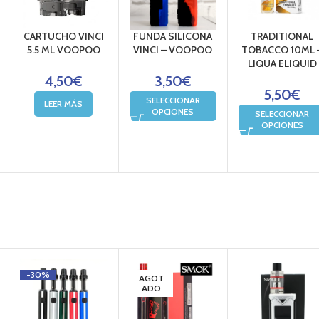
CARTUCHO VINCI
FUNDA SILICONA
TRADITIONAL
5.5 ML VOOPOO
VINCI – VOOPOO
TOBACCO 10ML 
LIQUA ELIQUID
4,50
€
3,50
€
s oficiales de LIQUA
5,50
€
SELECCIONAR
LEER MÁS
OPCIONES
SELECCIONAR
OPCIONES
das físicas.
24-48 horas para pedidos de mas de 25€
-30%
AGOT
ADO