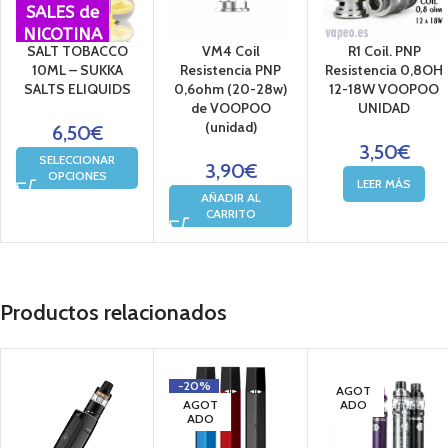
2x Liqua 4S Vinci 0.3ohm Coil
SALES de
1x Tarjeta de garantía
NICOTINA
SALT TOBACCO
VM4 Coil
R1 Coil. PNP
1x Manual de usario
10ML – SUKKA
Resistencia PNP
Resistencia 0,8OH
1x Cable USB
SALTS ELIQUIDS
0,6ohm (20-28w)
12-18W VOOPOO
de VOOPOO
UNIDAD
¿Estas interesado en comprar LIQUA VINCI 4S PODl? Somos distribuidore
(unidad)
6,50
€
3,50
€
VAPIN, Especialistas en Cigarrillos electrónicos.
SELECCIONAR
3,90
€
OPCIONES
LEER MÁS
AÑADIR AL
La mayor oferta en vapeo. Compra online en Vapeo.es o en nuestras tien
CARRITO
A que esperas, disfruta ya del LIQUA VINCI 4S POD con envío gratis en 
Productos relacionados
-20%
AGOT
AGOT
ADO
ADO