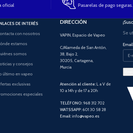
 oficial
Pasarelas de pago seguras.
DIRECCIÓN
¡Susc
NLACES DE INTERÉS
Se u
ontacta con nosotros
VAPIN, Espacio de Vapeo
ónde estamos
Email 
C/Alameda de San Antón,
uiénes somos
38, Bajo 2,
30205, Cartagena,
oticias y consejos
Murcia
o último en vapeo
fertas exclusivas
Atención al cliente:
L a V de
10 a 14h y de 17 a 20h
romociones especiales
TELÉFONO:
968 312 702
WATSSAPP:
601 30 58 28
Email:
info
@vapeo.es