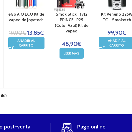
eGo AIO ECO Kit de
Smok Stick Tfv12
Kit Veneno 225
vapeo de Joyetech
PRINCE -P25
TC – Smoketch
(Color Azul) Kit de
vapeo
19,90
€
13,85
€
99,90
€
AÑADIR AL
AÑADIR AL
48,90
€
CARRITO
CARRITO
LEER MÁS
io post-venta
Pago online