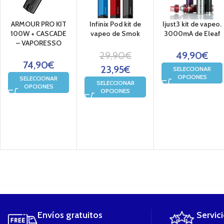
ARMOUR PRO KIT
Infinix Pod kit de
Ijust3 kit de vapeo.
100W + CASCADE
vapeo de Smok
3000mA de Eleaf
– VAPORESSO
29,90
€
49,90
€
74,90
€
23,95
€
SELECCIONAR
OPCIONES
SELECCIONAR
SELECCIONAR
OPCIONES
OPCIONES
....
Envíos gratuitos
Servic