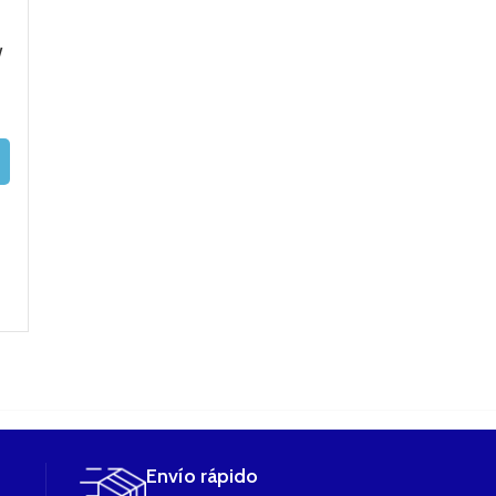
W
REVENGER X
PURELY 2 Plus kit
justfog p14 ki
complete kit
Fumytech
220w+ nrg tank
25,90
€
2ml (Con 2
36,90
€
Baterías 18650)
SELECCIONAR
22,38
€
Color ROJO
OPCIONES
VAPORESSO
AÑADIR AL
CARRITO
99,90
€
89,90
€
LEER MÁS
Envío rápido