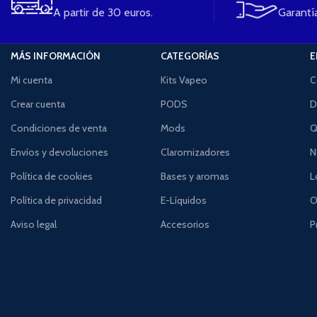
A partir de 30 euros.
Garantía
MÁS INFORMACIÓN
CATEGORÍAS
E
Mi cuenta
Kits Vapeo
C
Crear cuenta
PODS
D
Condiciones de venta
Mods
Q
Envíos y devoluciones
Claromizadores
N
Política de cookies
Bases y aromas
L
Política de privacidad
E-Líquidos
O
Aviso legal
Accesorios
P