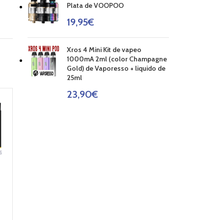
Plata de VOOPOO
19,95
€
Xros 4 Mini Kit de vapeo
1000mA 2ml (color Champagne
Gold) de Vaporesso + liquido de
25ml
23,90
€
AGOT
AGOT
ADO
ADO
COIL PNP C1 1,2 10-
15W Resistencia de
VOOPOO
VINCI X POD KIT
VOOPOO +
3,50
€
BATERIA 18650
(INK)
LEER MÁS
44,95
€