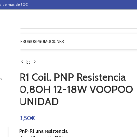
os de mas de 30€
QUIDOS
ACCESORIOS
PROMOCIONES
R1 Coil. PNP Resistencia
s
0,8OH 12-18W VOOPOO
UNIDAD
3,50
€
PnP-R1
una resistencia