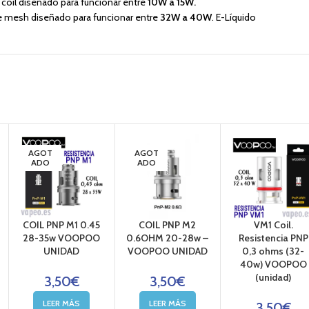
coil diseñado para funcionar entre
10W a 15W.
e mesh diseñado para funcionar entre
32W a 40W
. E-Líquido
AGOT
AGOT
ADO
ADO
COIL PNP M1 0.45
COIL PNP M2
VM1 Coil.
28-35w VOOPOO
0.6OHM 20-28w –
Resistencia PNP
UNIDAD
VOOPOO UNIDAD
0,3 ohms (32-
40w) VOOPOO
(unidad)
3,50
€
3,50
€
LEER MÁS
LEER MÁS
3,50
€