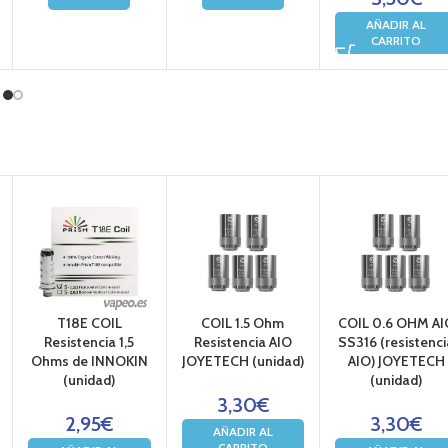
AÑADIR AL
CARRITO
T18E COIL
COIL 1.5 Ohm
COIL 0.6 OHM AI
Resistencia 1,5
Resistencia AIO
SS316 (resistenci
Ohms de INNOKIN
JOYETECH (unidad)
AIO) JOYETECH
(unidad)
(unidad)
3,30
€
2,95
€
3,30
€
AÑADIR AL
CARRITO