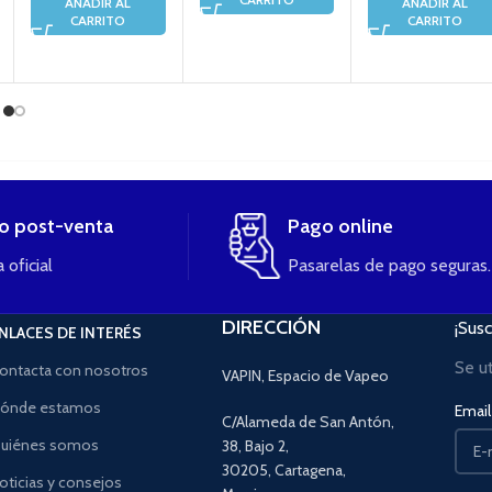
AÑADIR AL
AÑADIR AL
CARRITO
CARRITO
io post-venta
Pago online
 oficial
Pasarelas de pago seguras.
DIRECCIÓN
¡Susc
NLACES DE INTERÉS
Se u
ontacta con nosotros
VAPIN, Espacio de Vapeo
ónde estamos
Email 
C/Alameda de San Antón,
uiénes somos
38, Bajo 2,
30205, Cartagena,
oticias y consejos