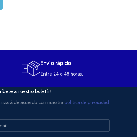
AÑADIR AL
AÑADIR AL
LEER MÁS
CARRITO
CARRITO
Envío rápido
Entre 24 o 48 horas.
ríbete a nuestro boletín!
tilizará de acuerdo con nuestra
política de privacidad.
: