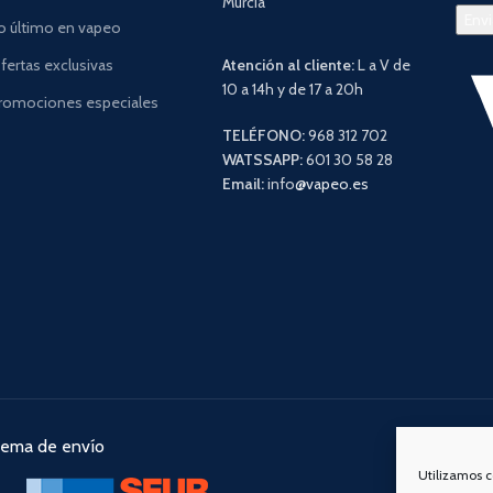
Murcia
o último en vapeo
fertas exclusivas
Atención al cliente:
L a V de
10 a 14h y de 17 a 20h
romociones especiales
TELÉFONO:
968 312 702
WATSSAPP:
601 30 58 28
Email:
info
@vapeo.es
tema de envío
Nuestra
Utilizamos c