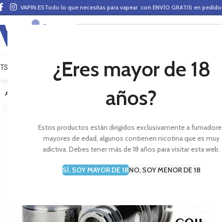
VAPIN.ES
Todo lo que necesitas para vapear con ENVÍO GRATIS en pedid
¿Eres mayor de 18
ITS VAPEO
PODS
MODS
CLAROMIZADORES
BASES Y AROMAS (ALQUIMIA)
E-LÍ
años?
AGOTADO
Estos productos están dirigidos exclusivamente a fumadore
mayores de edad, algunos contienen nicotina que es muy
adictiva. Debes tener más de 18 años para visitar esta web.
SÍ, SOY MAYOR DE 18
NO, SOY MENOR DE 18