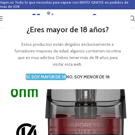
Vapin.es
Todo lo que necesitas para vapear con ENVÍO GRATIS en pedidos de
mas de 30€
0
0,00
€
¿Eres mayor de 18 años?
Estos productos están dirigidos exclusivamente a
fumadores mayores de edad, algunos contienen nicotina
que es muy adictiva. Debes tener más de 18 años para
visitar esta web.
SÍ, SOY MAYOR DE 18
NO, SOY MENOR DE 18