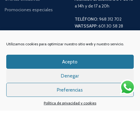
a 14h y de 17 a 20h
Promociones especiales
TELÉFONO:
968 312 702
WATSSAPP:
601 30 58 28
Email:
info
@vapeo.es
Utilizamos cookies para optimizar nuestro sitio web y nuestro servicio.
Acepto
Denegar
Preferencias
Política de privacidad y cookies
Sistemas de pagos
Sistema de envío