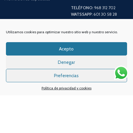
TELÉFONO:
968 312 702
WATSSAPP:
601 30 58 28
Email:
info
@vapeo.es
Utilizamos cookies para optimizar nuestro sitio web y nuestro servicio.
Acepto
Denegar
Preferencias
Política de privacidad y cookies
Sistemas de pagos
Sistema de envío
Nuestras redes sociales: