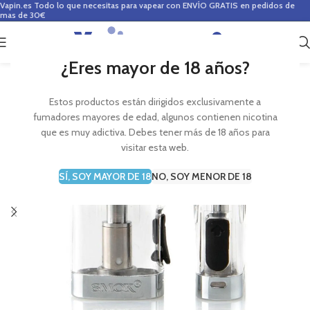
Vapin.es
Todo lo que necesitas para vapear con ENVÍO GRATIS en pedidos de
mas de 30€
0
0,00
€
¿Eres mayor de 18 años?
Estos productos están dirigidos exclusivamente a
fumadores mayores de edad, algunos contienen nicotina
que es muy adictiva. Debes tener más de 18 años para
visitar esta web.
SÍ, SOY MAYOR DE 18
NO, SOY MENOR DE 18