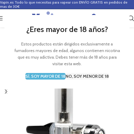
Vapin.es
Todo lo que necesitas para vapear con ENVÍO GRATIS en pedidos de
mas de 30€
0
0,00
€
¿Eres mayor de 18 años?
Estos productos están dirigidos exclusivamente a
fumadores mayores de edad, algunos contienen nicotina
que es muy adictiva. Debes tener más de 18 años para
visitar esta web.
SÍ, SOY MAYOR DE 18
NO, SOY MENOR DE 18