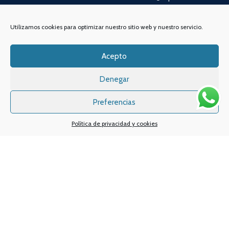
Utilizamos cookies para optimizar nuestro sitio web y nuestro servicio.
Acepto
Denegar
Preferencias
Sistemas de pagos
Sistema de envío
Política de privacidad y cookies
Nuestras redes sociales:
Desarrollado por
Digital Creatio
. ©2025 Vapin Cigarrillos electrónicos .