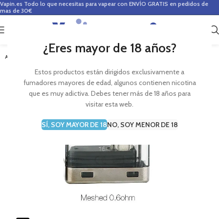
Vapin.es
Todo lo que necesitas para vapear con ENVÍO GRATIS en pedidos de
mas de 30€
0
0,00
€
¿Eres mayor de 18 años?
AGOTADO
Estos productos están dirigidos exclusivamente a
fumadores mayores de edad, algunos contienen nicotina
que es muy adictiva. Debes tener más de 18 años para
visitar esta web.
SÍ, SOY MAYOR DE 18
NO, SOY MENOR DE 18