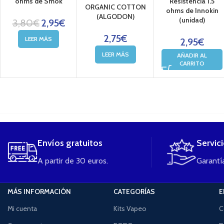
ohms de Smok
Resistencia 1.5
ORGANIC COTTON
ohms de Innokin
(ALGODON)
(unidad)
3,80
€
2,95
€
2,75
€
LEER MÁS
2,95
€
LEER MÁS
AÑADIR AL
CARRITO
....
Envíos gratuitos
Servic
A partir de 30 euros.
Garantía
MÁS INFORMACIÓN
CATEGORÍAS
E
Mi cuenta
Kits Vapeo
C