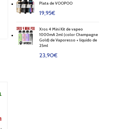
Plata de VOOPOO
19,95
€
Xros 4 Mini Kit de vapeo
1000mA 2ml (color Champagne
Gold) de Vaporesso + liquido de
25ml
23,90
€
-18%
AGOT
ADO
EUC 0.5 Ohmn
COIL GS AIR2 0.75
COIL 1 ohm