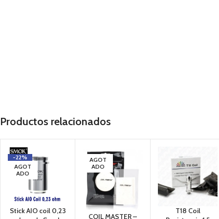
Productos relacionados
-22%
AGOT
AGOT
ADO
ADO
Stick AIO coil 0,23
T18 Coil
COIL MASTER –