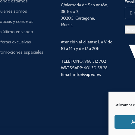
ónde estamos
Email 
C/Alameda de San Antón,
uiénes somos
38, Bajo 2,
30205, Cartagena,
oticias y consejos
Murcia
o último en vapeo
fertas exclusivas
Atención al cliente:
L a V de
10 a 14h y de 17 a 20h
romociones especiales
TELÉFONO:
968 312 702
WATSSAPP:
601 30 58 28
Email:
info
@vapeo.es
Utilizamos c
A