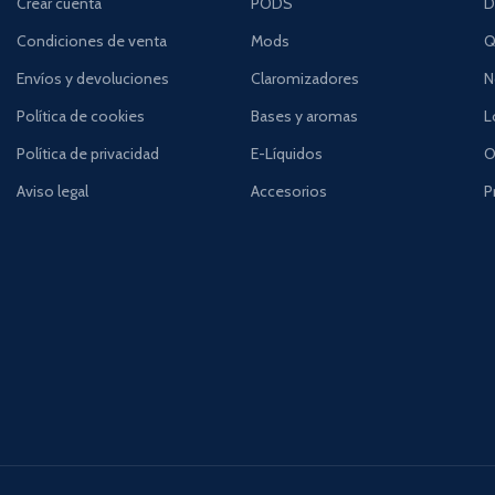
Crear cuenta
PODS
D
Condiciones de venta
Mods
Q
Envíos y devoluciones
Claromizadores
N
Política de cookies
Bases y aromas
L
Política de privacidad
E-Líquidos
O
Aviso legal
Accesorios
P