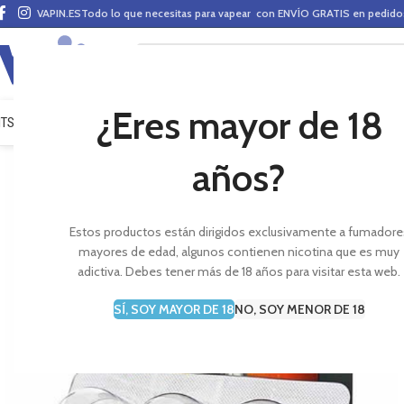
VAPIN.ES
Todo lo que necesitas para vapear con ENVÍO GRATIS en pedid
¿Eres mayor de 18
ITS VAPEO
PODS
MODS
CLAROMIZADORES
BASES Y AROMAS (ALQUIMIA)
E-LÍ
años?
Estos productos están dirigidos exclusivamente a fumadore
mayores de edad, algunos contienen nicotina que es muy
adictiva. Debes tener más de 18 años para visitar esta web.
SÍ, SOY MAYOR DE 18
NO, SOY MENOR DE 18