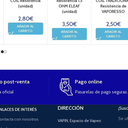
COIL Resistencia
Resistencia 1,5
COIL TRADICION
(unidad)
OHM ELEAF
Resistencia de
(unidad)
VAPORESSO
2,80
€
3,50
€
2,50
€
AÑADIR AL
CARRITO
AÑADIR AL
AÑADIR AL
CARRITO
CARRITO
io post-venta
Pago online
 oficial
Pasarelas de pago seguras.
DIRECCIÓN
¡Susc
NLACES DE INTERÉS
Se u
ontacta con nosotros
VAPIN, Espacio de Vapeo