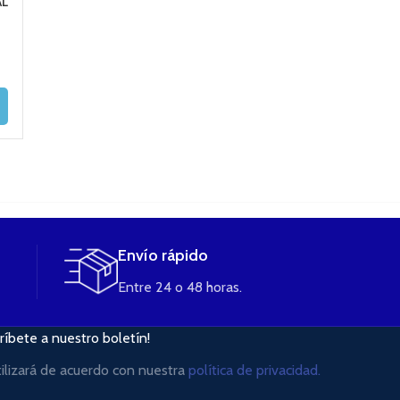
AL
COIL TRADICIONAL
OHM ELEAF
Resistencia A
VAPORESSO
JOYETECH (unid
3,50
€
2,88
€
2,50
€
3,30
€
AÑADIR AL
CARRITO
AÑADIR AL
LEER MÁS
CARRITO
Envío rápido
Entre 24 o 48 horas.
ríbete a nuestro boletín!
tilizará de acuerdo con nuestra
política de privacidad.