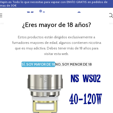
Vapin.es
Todo lo que necesitas para vapear con ENVÍO GRATIS en pedidos de
mas de 30€
0
0,00
€
¿Eres mayor de 18 años?
Estos productos están dirigidos exclusivamente a
fumadores mayores de edad, algunos contienen nicotina
que es muy adictiva. Debes tener más de 18 años para
visitar esta web.
SÍ, SOY MAYOR DE 18
NO, SOY MENOR DE 18