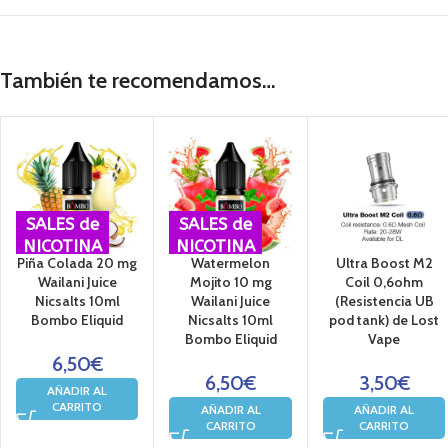
A que esperas, disfruta ya de
Q-ULTRA de Lost Vape kit de vapeo
También te recomendamos…
SALES de
SALES de
NICOTINA
NICOTINA
Piña Colada 20 mg
Watermelon
Ultra Boost M2
Wailani Juice
Mojito 10 mg
Coil 0,6ohm
Nicsalts 10ml
Wailani Juice
(Resistencia UB
Bombo Eliquid
Nicsalts 10ml
pod tank) de Lost
Bombo Eliquid
Vape
6,50
€
6,50
€
3,50
€
AÑADIR AL
CARRITO
AÑADIR AL
AÑADIR AL
CARRITO
CARRITO