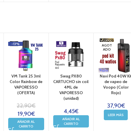
-13%
AGOT
ADO
VM Tank 25 3ml
Swag PX80
Navi Pod 40W Ki
Color Rainbow de
CARTUCHO sin coil
de vapeo de
VAPORESSO
4ML de
Voopo (Color
(OFERTA)
VAPORESSO
Rojo)
(unidad)
22,90
€
37,90
€
4,45
€
19,90
€
LEER MÁS
AÑADIR AL
AÑADIR AL
CARRITO
CARRITO