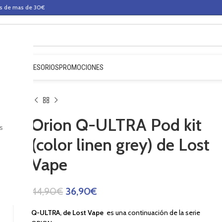
os de mas de 30€
QUIDOS
ACCESORIOS
PROMOCIONES
Orion Q-ULTRA Pod kit
s
(color linen grey) de Lost
Vape
44,90
€
36,90
€
Q-ULTRA, de Lost Vape
es una continuación de la serie