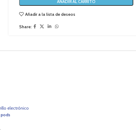
AÑADIR AL CARRITO
Añadir a la lista de deseos
Share:
rillo electrónico
 pods
.