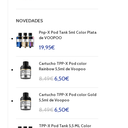
NOVEDADES
Pnp-X Pod Tank 5ml Color Plata
de VOOPOO
19,95
€
Cartucho TPP-X Pod color
Rainbow 5,5ml de Voopoo
8,49
€
6,50
€
Cartucho TPP-X Pod color Gold
5,5ml de Voopoo
8,49
€
6,50
€
TPP-X Pod Tank 5,5 ML Color