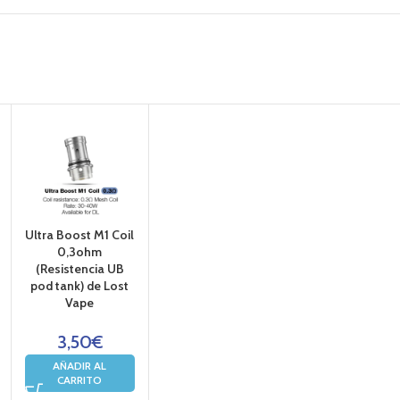
Ultra Boost M1 Coil
0,3ohm
(Resistencia UB
pod tank) de Lost
Vape
3,50
€
AÑADIR AL
CARRITO