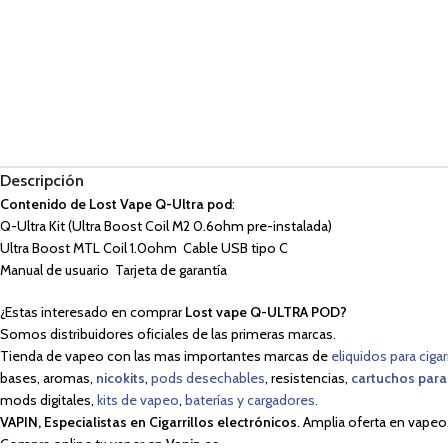
Descripción
Contenido de Lost Vape Q-Ultra pod
:
Q-Ultra Kit (Ultra Boost Coil M2 0.6ohm pre-instalada)
Ultra Boost MTL Coil 1.0ohm Cable USB tipo C
Manual de usuario Tarjeta de garantía
¿Estas interesado en comprar
Lost vape Q-ULTRA POD?
Somos distribuidores oficiales de las primeras marcas.
Tienda de vapeo con las mas importantes marcas de
eliquidos para cigar
bases, aromas,
nicokits
,
pods desechables
, resistencias,
cartuchos para
mods digitales,
kits de vapeo
,
baterías y cargadores.
VAPIN, Especialistas en Cigarrillos electrónicos
. Amplia oferta en vapeo
Compra online tu vaper en
Vapin.es