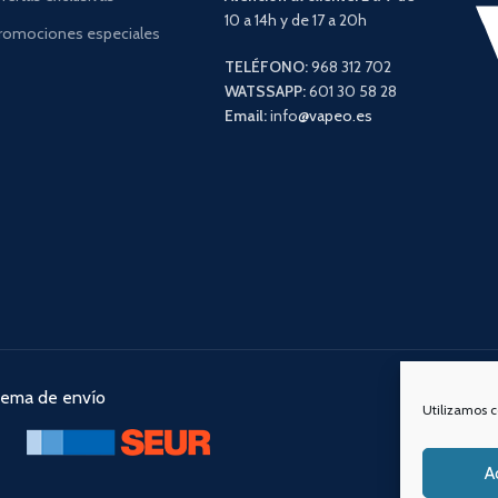
10 a 14h y de 17 a 20h
romociones especiales
TELÉFONO:
968 312 702
WATSSAPP:
601 30 58 28
Email:
info
@vapeo.es
tema de envío
Nuestra
Utilizamos c
A