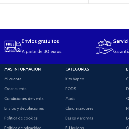
....
Envíos gratuitos
Servic
A partir de 30 euros.
Garantía
MÁS INFORMACIÓN
CATEGORÍAS
E
Mi cuenta
Kits Vapeo
C
Crear cuenta
PODS
D
Condiciones de venta
Mods
Q
Envíos y devoluciones
Claromizadores
N
Política de cookies
Bases y aromas
L
Política de privacidad
E-Líquidos
O