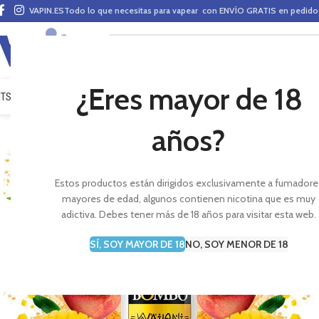
VAPIN.ES
Todo lo que necesitas para vapear con ENVÍO GRATIS en pedid
¿Eres mayor de 18
ITS VAPEO
PODS
MODS
CLAROMIZADORES
BASES Y AROMAS (ALQUIMIA)
E-LÍ
años?
Estos productos están dirigidos exclusivamente a fumadore
mayores de edad, algunos contienen nicotina que es muy
adictiva. Debes tener más de 18 años para visitar esta web.
SÍ, SOY MAYOR DE 18
NO, SOY MENOR DE 18