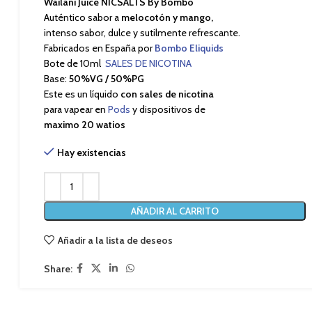
Wailani Juice NICSALTS By Bombo
Auténtico sabor a
melocotón y mango,
intenso sabor, dulce y sutilmente refrescante.
Fabricados en España por
Bombo Eliquids
Bote de 10ml
SALES DE NICOTINA
Base:
50%VG / 50%PG
Este es un líquido
con sales de nicotina
para vapear en
Pods
y dispositivos de
maximo 20 watios
Hay existencias
AÑADIR AL CARRITO
Añadir a la lista de deseos
Share: