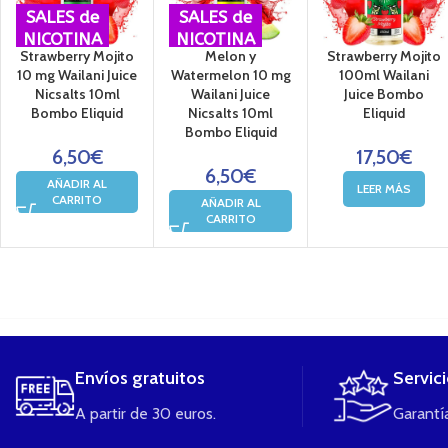
SALES de
SALES de
NICOTINA
NICOTINA
Strawberry Mojito
Melon y
Strawberry Mojito
10 mg Wailani Juice
Watermelon 10 mg
100ml Wailani
Nicsalts 10ml
Wailani Juice
Juice Bombo
Bombo Eliquid
Nicsalts 10ml
Eliquid
Bombo Eliquid
6,50
€
17,50
€
6,50
€
AÑADIR AL
LEER MÁS
CARRITO
AÑADIR AL
CARRITO
....
Envíos gratuitos
Servic
A partir de 30 euros.
Garantía