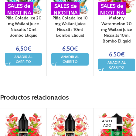
SALES de
SALES de
SALES de
NICOTINA
NICOTINA
NICOTINA
Piña Colada Ice 20
Piña Colada Ice 10
Melon y
mg Wailani Juice
mg Wailani Juice
Watermelon 20
Nicsalts 10ml
Nicsalts 10ml
mg Wailani Juice
Bombo Eliquid
Bombo Eliquid
Nicsalts 10ml
Bombo Eliquid
6,50
€
6,50
€
6,50
€
AÑADIR AL
AÑADIR AL
CARRITO
CARRITO
AÑADIR AL
CARRITO
Productos relacionados
AGOT
ADO