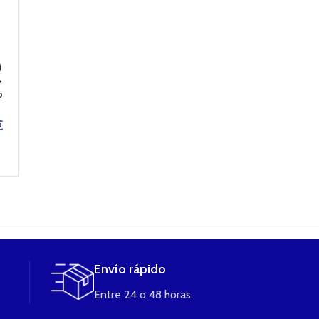
SALES de
SALES de
SALES de
NICOTINA
NICOTINA
NICOTINA
Tabaco Rubio Nic
SALT TRUBIO
SALT EDEN 10
Salts 10ml 20mg
10ML (10mg/ml)
10MG/ML BO
)
de Bombo Eliquids
ELIQUID BOMBO
ELIQUID
+
o
6,95
€
6,50
€
4,95
€
AÑADIR AL
AÑADIR AL
LEER MÁS
€
CARRITO
CARRITO
Envío rápido
Entre 24 o 48 horas.