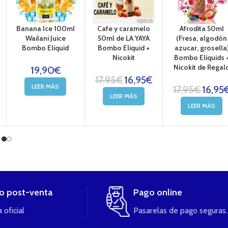
Banana Ice 100ml
Cafe y caramelo
Afrodita 50ml
Wailani Juice
50ml de LA YAYA
(Fresa, algodón
Bombo Eliquid
Bombo Eliquid +
azucar, grosella
Nicokit
Bombo Eliquids 
Nicokit de Regal
19,90
€
17,95
€
16,95
€
LEER MÁS
17,95
€
16,95
LEER MÁS
LEER MÁS
io post-venta
Pago online
 oficial
Pasarelas de pago seguras.