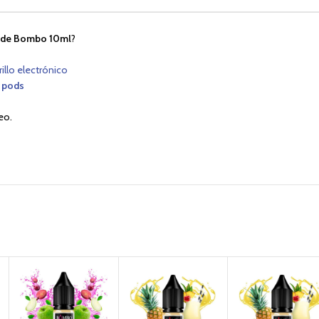
ni de Bombo 10ml
?
rillo electrónico
 pods
eo.