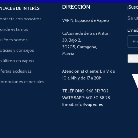
DIRECCIÓN
¡Susc
NLACES DE INTERÉS
Se u
ontacta con nosotros
VAPIN, Espacio de Vapeo
ónde estamos
Email 
C/Alameda de San Antón,
uiénes somos
38, Bajo 2,
30205, Cartagena,
oticias y consejos
Murcia
o último en vapeo
fertas exclusivas
Atención al cliente:
L a V de
10 a 14h y de 17 a 20h
romociones especiales
TELÉFONO:
968 312 702
WATSSAPP:
601 30 58 28
Email:
info
@vapeo.es