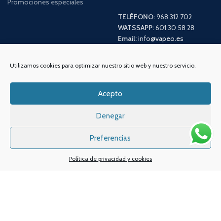
Promociones especiales
TELÉFONO:
968 312 702
WATSSAPP:
601 30 58 28
Email:
info
@vapeo.es
Utilizamos cookies para optimizar nuestro sitio web y nuestro servicio.
Acepto
Denegar
Preferencias
Sistemas de pagos
Sistema de envío
Política de privacidad y cookies
Nuestras redes sociales: