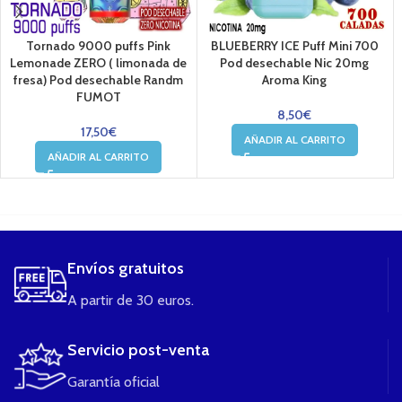
Tornado 9000 puffs Pink
BLUEBERRY ICE Puff Mini 700
Lemonade ZERO ( limonada de
Pod desechable Nic 20mg
fresa) Pod desechable Randm
Aroma King
FUMOT
8,50
€
17,50
€
AÑADIR AL CARRITO
AÑADIR AL CARRITO
....
Envíos gratuitos
A partir de 30 euros.
Servicio post-venta
Garantía oficial