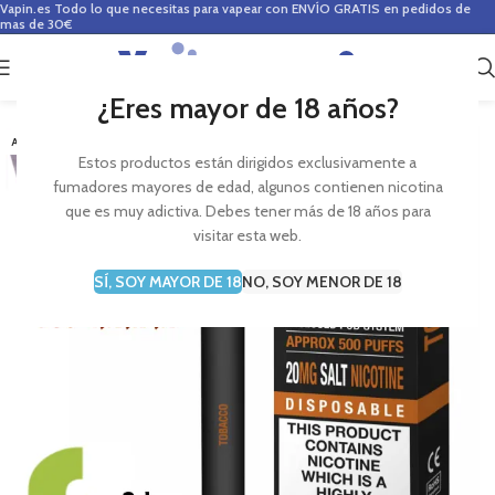
Vapin.es
Todo lo que necesitas para vapear con ENVÍO GRATIS en pedidos de
mas de 30€
0
0,00
€
¿Eres mayor de 18 años?
-4%
AGOTADO
Estos productos están dirigidos exclusivamente a
fumadores mayores de edad, algunos contienen nicotina
que es muy adictiva. Debes tener más de 18 años para
visitar esta web.
SÍ, SOY MAYOR DE 18
NO, SOY MENOR DE 18