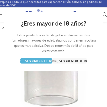
Vapin.es
Todo lo que necesitas para vapear con ENVÍO GRATIS en pedidos de
mas de 30€
0
0,00
€
¿Eres mayor de 18 años?
AGOTADO
Estos productos están dirigidos exclusivamente a
fumadores mayores de edad, algunos contienen nicotina
que es muy adictiva. Debes tener más de 18 años para
visitar esta web.
SÍ, SOY MAYOR DE 18
NO, SOY MENOR DE 18