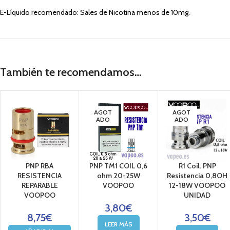
E-Líquido recomendado: Sales de Nicotina menos de 10mg.
También te recomendamos…
AGOT
AGOT
ADO
ADO
PNP RBA
PNP TM1 COIL 0,6
R1 Coil. PNP
RESISTENCIA
ohm 20-25W
Resistencia 0,8OH
REPARABLE
VOOPOO
12-18W VOOPOO
VOOPOO
UNIDAD
3,80
€
8,75
€
3,50
€
LEER MÁS