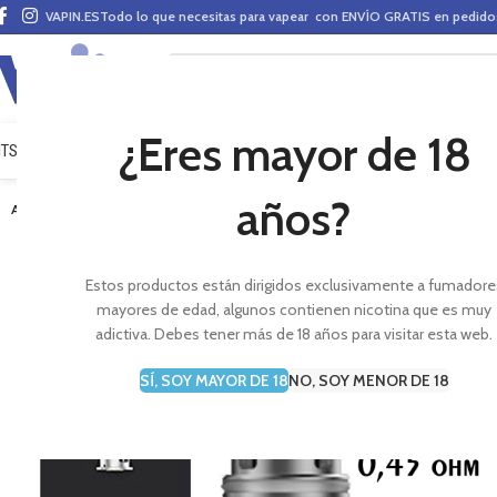
VAPIN.ES
Todo lo que necesitas para vapear con ENVÍO GRATIS en pedid
¿Eres mayor de 18
ITS VAPEO
PODS
MODS
CLAROMIZADORES
BASES Y AROMAS (ALQUIMIA)
E-LÍ
años?
AGOTADO
Estos productos están dirigidos exclusivamente a fumadore
mayores de edad, algunos contienen nicotina que es muy
adictiva. Debes tener más de 18 años para visitar esta web.
SÍ, SOY MAYOR DE 18
NO, SOY MENOR DE 18