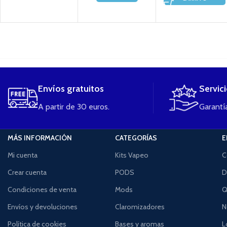
....
Envíos gratuitos
Servic
A partir de 30 euros.
Garantía
MÁS INFORMACIÓN
CATEGORÍAS
E
Mi cuenta
Kits Vapeo
C
Crear cuenta
PODS
D
Condiciones de venta
Mods
Q
Envíos y devoluciones
Claromizadores
N
Política de cookies
Bases y aromas
L