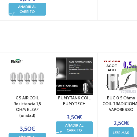
AÑADIR AL
CARRITO
AGOT
ADO
GS AIR COIL
FUMYTANK COIL
EUC 0.5 Ohmn
Resistencia 1,5
FUMYTECH
COIL TRADICION
OHM ELEAF
VAPORESSO
(unidad)
3,50
€
2,50
€
AÑADIR AL
3,50
€
CARRITO
LEER MÁS
AÑADIR AL