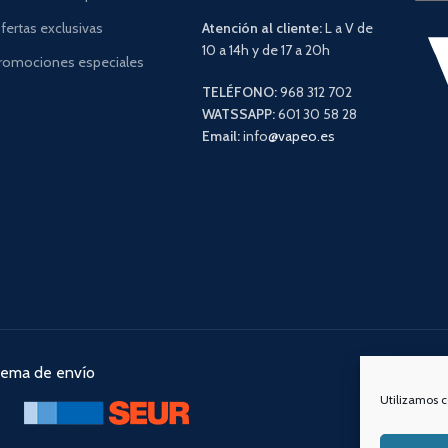
fertas exclusivas
Atención al cliente:
L a V de
10 a 14h y de 17 a 20h
romociones especiales
TELÉFONO:
968 312 702
WATSSAPP:
601 30 58 28
Email:
info
@vapeo.es
tema de envío
Nuestra
Utilizamos c