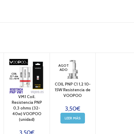
AGOT
ADO
COIL PNP C1 1,2 10-
15W Resistencia de
VOOPOO
VM1 Coil.
Resistencia PNP
3,50
€
0,3 ohms (32-
40w) VOOPOO
LEER MÁS
(unidad)
3,50
€