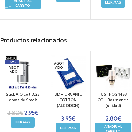
AÑADIR AL
LEER MÁS
CARRITO
Productos relacionados
-22%
AGOT
AGOT
ADO
ADO
Stick AIO coil 0,23
UD – ORGANIC
JUSTFOG 1453
ohms de Smok
COTTON
COIL Resistencia
(ALGODON)
(unidad)
3,80
€
2,95
€
3,95
€
2,80
€
LEER MÁS
AÑADIR AL
LEER MÁS
CARRITO