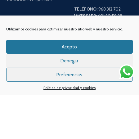
TELÉFONO:
968 312 702
WATSSAPP:
601 30 58 28
Email:
info
@vapeo.es
Utilizamos cookies para optimizar nuestro sitio web y nuestro servicio.
Acepto
Denegar
Preferencias
Política de privacidad y cookies
Sistemas de pagos
Sistema de envío