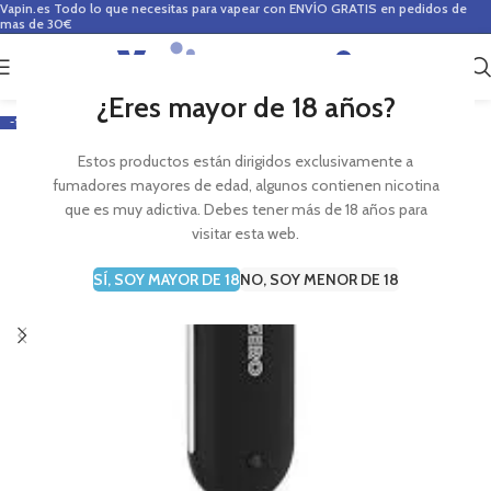
Vapin.es
Todo lo que necesitas para vapear con ENVÍO GRATIS en pedidos de
mas de 30€
0
0,00
€
¿Eres mayor de 18 años?
-15%
Estos productos están dirigidos exclusivamente a
fumadores mayores de edad, algunos contienen nicotina
que es muy adictiva. Debes tener más de 18 años para
visitar esta web.
SÍ, SOY MAYOR DE 18
NO, SOY MENOR DE 18