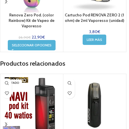
Renova Zero Pod. (color
Cartucho Pod RENOVA ZERO 2 (1
Rainbow) Kit de Vapeo de
ohm) de 2ml Vaporesso (unidad)
Vaporesso
3,80
€
22,90
€
26,90
€
LEER MÁS
SELECCIONAR OPCIONES
Productos relacionados
AGOTADO