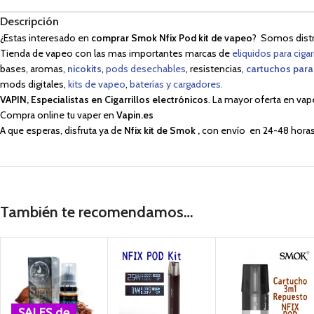
Descripción
¿Estas interesado en
comprar
Smok Nfix Pod kit de vapeo
? Somos distri
Tienda de vapeo con las mas importantes marcas de
eliquidos para cigar
bases, aromas,
nicokits
,
pods desechables
, resistencias,
cartuchos para
mods digitales,
kits de vapeo
,
baterías y cargadores.
VAPIN, Especialistas en Cigarrillos electrónicos
. La mayor oferta en vap
Compra online tu vaper en
Vapin.es
A que esperas, disfruta ya de
Nfix kit de Smok
,
con envío en 24-48 horas
También te recomendamos…
SALES de