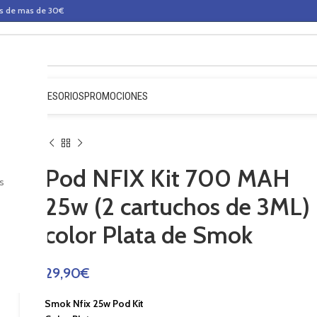
os de mas de 30€
QUIDOS
ACCESORIOS
PROMOCIONES
Pod NFIX Kit 700 MAH
s
25w (2 cartuchos de 3ML)
color Plata de Smok
29,90
€
Smok Nfix 25w Pod Kit