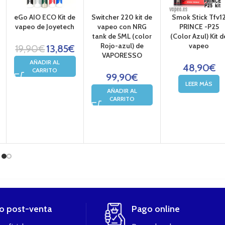
eGo AIO ECO Kit de
Switcher 220 kit de
Smok Stick Tfv1
vapeo de Joyetech
vapeo con NRG
PRINCE -P25
tank de 5ML (color
(Color Azul) Kit d
Rojo-azul) de
vapeo
19,90
€
13,85
€
VAPORESSO
AÑADIR AL
48,90
€
CARRITO
99,90
€
LEER MÁS
AÑADIR AL
CARRITO
io post-venta
Pago online