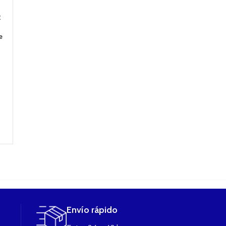
2
REVENGER X
Kit de vapeo Mod
Invoke Mod + E
complete kit
PRIV V8 +
T ELEAF compl
e
220w+ nrg tank
Atomizador TFV8
kit
2ml (Con 2
Smok
Baterías 18650)
74,90
€
Color ROJO
47,90
€
AÑADIR AL
VAPORESSO
CARRITO
AÑADIR AL
CARRITO
99,90
€
89,90
€
LEER MÁS
Envío rápido