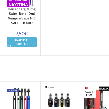
NICOTINA
Heisenberg 20mg
Sales. Bote 10ml
Vampire Vape NIC
SALT ELIQUID
7,50
€
AÑADIR AL
CARRITO
-30%
AGOT
ADO