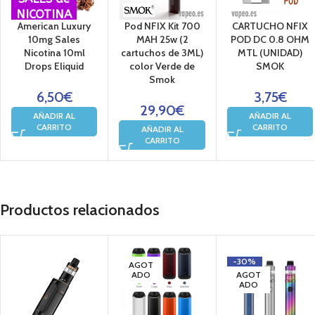
NICOTINA
American Luxury
Pod NFIX Kit 700
CARTUCHO NFIX
10mg Sales
MAH 25w (2
POD DC 0.8 OHM
Nicotina 10ml
cartuchos de 3ML)
MTL (UNIDAD)
Drops Eliquid
color Verde de
SMOK
Smok
6,50
€
3,75
€
29,90
€
AÑADIR AL
AÑADIR AL
CARRITO
CARRITO
AÑADIR AL
CARRITO
Productos relacionados
-30%
AGOT
ADO
AGOT
ADO