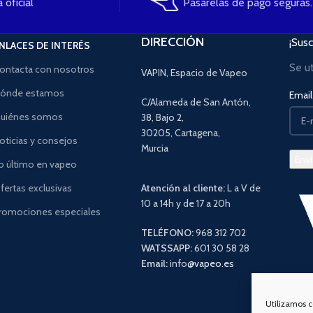
 oficial
Pasarelas de pago seguras.
DIRECCIÓN
¡Susc
NLACES DE INTERÉS
Se u
ontacta con nosotros
VAPIN, Espacio de Vapeo
ónde estamos
Email 
C/Alameda de San Antón,
uiénes somos
38, Bajo 2,
30205, Cartagena,
oticias y consejos
Murcia
o último en vapeo
fertas exclusivas
Atención al cliente:
L a V de
10 a 14h y de 17 a 20h
romociones especiales
TELÉFONO:
968 312 702
WATSSAPP:
601 30 58 28
Email:
info
@vapeo.es
Utilizamos c