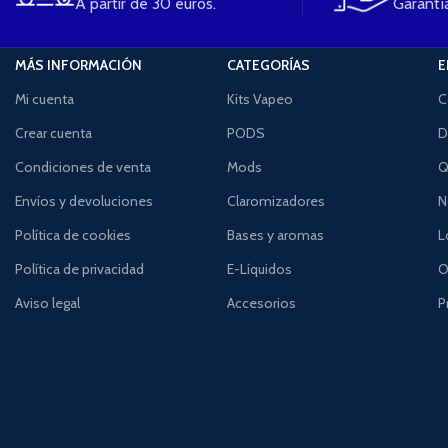
A partir de 30 euros.
Garantía
MÁS INFORMACIÓN
CATEGORÍAS
E
Mi cuenta
Kits Vapeo
C
Crear cuenta
PODS
D
Condiciones de venta
Mods
Q
Envíos y devoluciones
Claromizadores
N
Política de cookies
Bases y aromas
L
Política de privacidad
E-Líquidos
O
Aviso legal
Accesorios
P