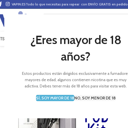
VAPIN.ES
Todo lo que necesitas para vapear con ENVÍO GRATIS en pedid
¿Eres mayor de 18
ITS VAPEO
PODS
MODS
CLAROMIZADORES
BASES Y AROMAS (ALQUIMIA)
E-LÍ
años?
Estos productos están dirigidos exclusivamente a fumadore
mayores de edad, algunos contienen nicotina que es muy
adictiva. Debes tener más de 18 años para visitar esta web.
SÍ, SOY MAYOR DE 18
NO, SOY MENOR DE 18