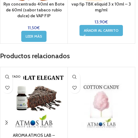
Ryx concentrado 40ml en Bote
vap fip TBK eliquid 3 x 10ml – 3
de 60ml (sabor tabaco rubio
mg/ml
dulce) de VAP FIP
13,90
€
11,50
€
AÑADIR AL CARRITO
LEER MÁS
Productos relacionados
AGOTADO
AROMA ATMOS LAB –