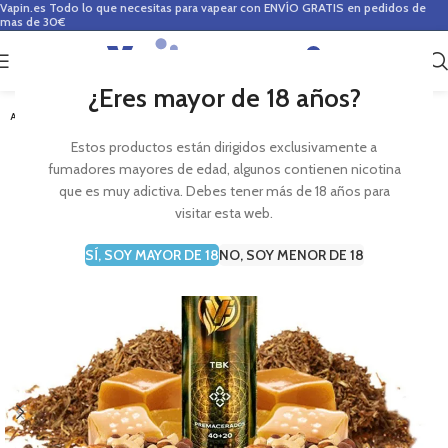
Vapin.es
Todo lo que necesitas para vapear con ENVÍO GRATIS en pedidos de
mas de 30€
0
0,00
€
¿Eres mayor de 18 años?
AGOTADO
Estos productos están dirigidos exclusivamente a
fumadores mayores de edad, algunos contienen nicotina
que es muy adictiva. Debes tener más de 18 años para
visitar esta web.
SÍ, SOY MAYOR DE 18
NO, SOY MENOR DE 18