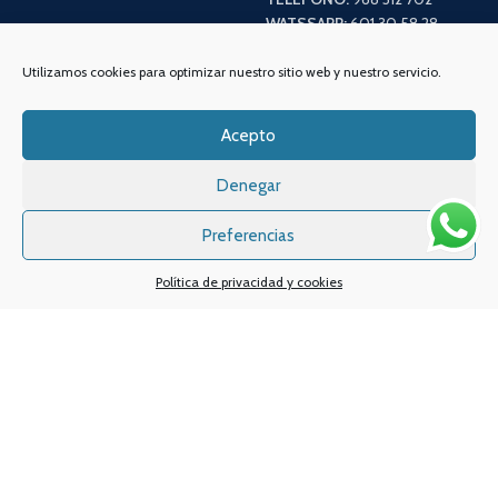
WATSSAPP:
601 30 58 28
Email:
info
@vapeo.es
Utilizamos cookies para optimizar nuestro sitio web y nuestro servicio.
Acepto
Denegar
Preferencias
Política de privacidad y cookies
Sistemas de pagos
Sistema de envío
Nuestras redes sociales: